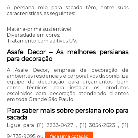
A persiana rolo para sacada têm, entre suas
características, as seguintes:
Matéria-prima sustentável;
Diversidade em cores;
Tratamento com aditivos UV.
Asafe Decor – As melhores persianas
para decoração
A Asafe Decor, empresa de decoração de
ambientes residenciais e corporativos disponibiliza
equipe de decoração para orçamentos, bem
como técnicos para instalar os produtos
escolhidos para decoração atendendo clientes
em toda Grande São Paulo.
Para saber mais sobre persiana rolo para
sacada
Ligue para
(11) 2233-0427
,
(11) 3854-2623
,
(11)
94735-9095
ou
faça uma cotação