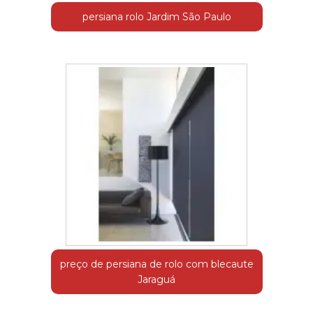
persiana rolo Jardim São Paulo
preço de persiana de rolo com blecaute
Jaraguá