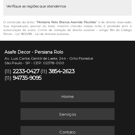
Verifique as regiões que atendemos
O conteúdo do texto "
Persiana Rolo Branca Avenida Paulista
" é de direito reservado.
Sua reprodução, parcial ou total, mesmo citando nossos links, é proibida sem a
autorização do autor. Crime de violação de direito autoral – artigo 184 do Código
Penal –
Lei 9610/98 - Lei de direitos autorais
.
Asafe Decor - Persiana Rolo
Av. Luis Carlos Gentili de Laete, 244 - Orto Florestal
São Paulo - SP - CEP: 02378-000
2233-0427
3854-2623
(11)
(11)
94735-9095
(11)
Home
Serviços
Contato