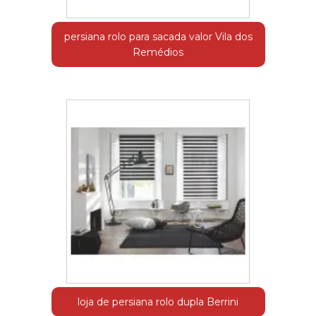
persiana rolo para sacada valor Vila dos
Remédios
loja de persiana rolo dupla Berrini