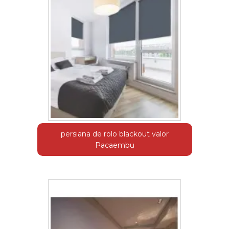
persiana de rolo blackout valor
Pacaembu