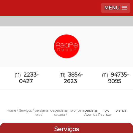
MENU
2233-
3854-
94735-
(11)
(11)
(11)
0427
2623
9095
Home
Serviços
persiana de
persiana rolo para
persiana rolo branca
rolo
sacada
Avenida Paulista
Serviços