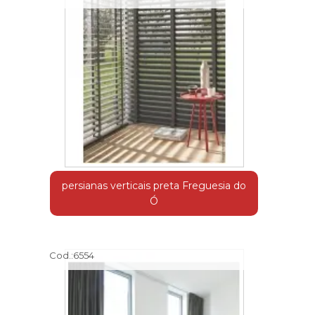
persianas verticais preta Freguesia do
Ó
Cod.:
6554