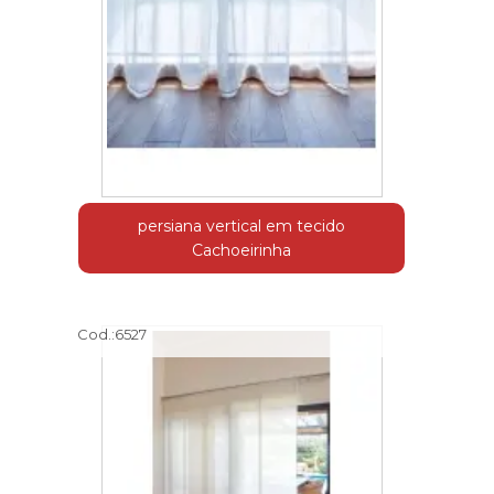
persiana vertical em tecido
Cachoeirinha
Cod.:
6527