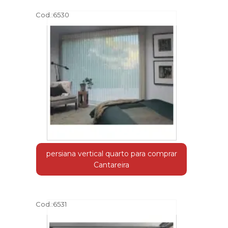
Cod.:
6530
persiana vertical quarto para comprar
Cantareira
Cod.:
6531