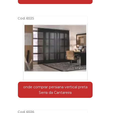
Cod.:
6535
onde comprar persiana vertical preta
Serra da Cantareira
Cod.:
6536