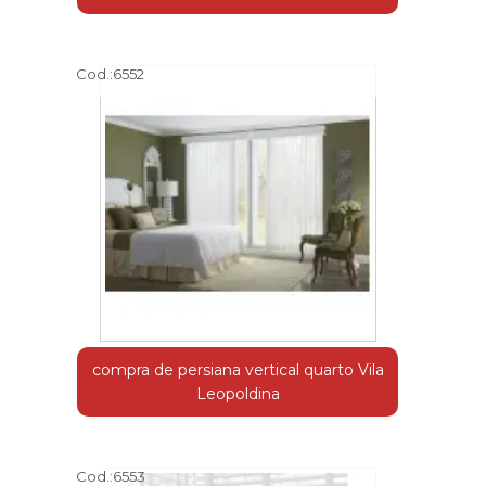
Cod.:
6552
compra de persiana vertical quarto Vila
Leopoldina
Cod.:
6553