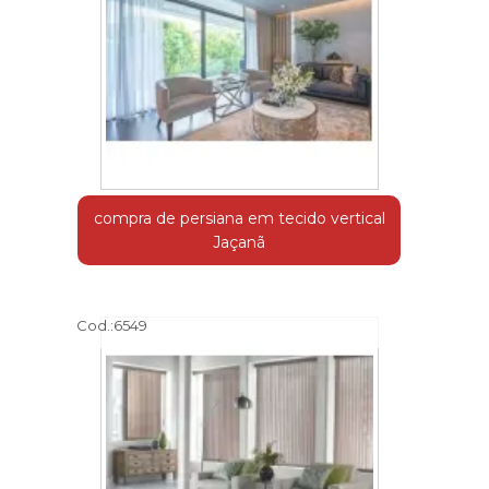
compra de persiana em tecido vertical
Jaçanã
Cod.:
6549