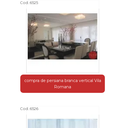
Cod.:
6525
compra de persiana branca vertical Vila
Romana
Cod.:
6526