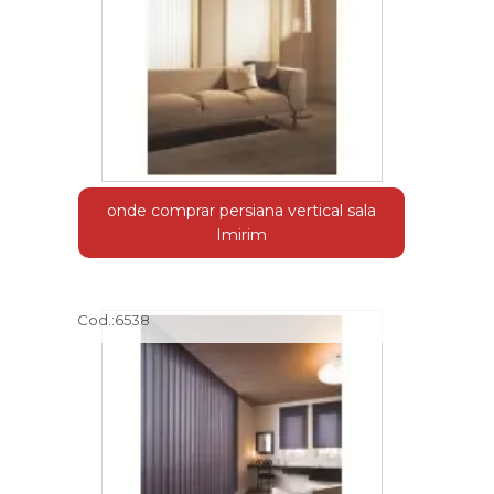
onde comprar persiana vertical sala
Imirim
Cod.:
6538