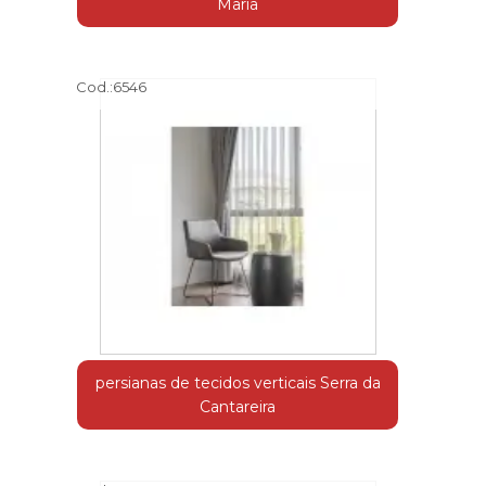
Maria
Cod.:
6546
persianas de tecidos verticais Serra da
Cantareira