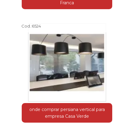
Franca
Cod.:
6524
onde comprar persiana vertical para
empresa Casa Verde