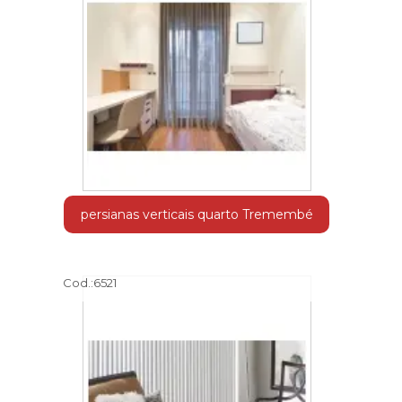
persianas verticais quarto Tremembé
Cod.:
6521