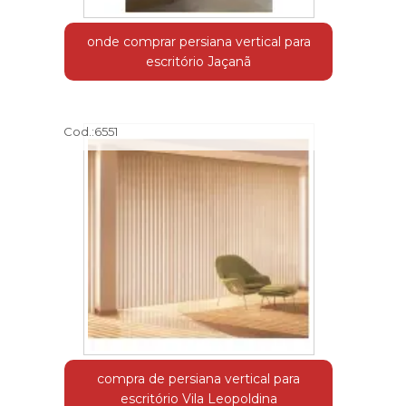
onde comprar persiana vertical para
escritório Jaçanã
Cod.:
6551
compra de persiana vertical para
escritório Vila Leopoldina