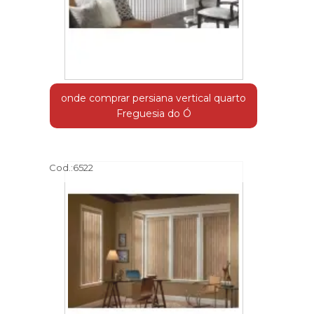
onde comprar persiana vertical quarto
Freguesia do Ó
Cod.:
6522