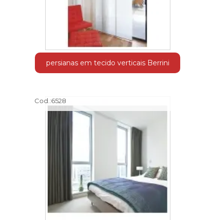
persianas em tecido verticais Berrini
Cod.:
6528