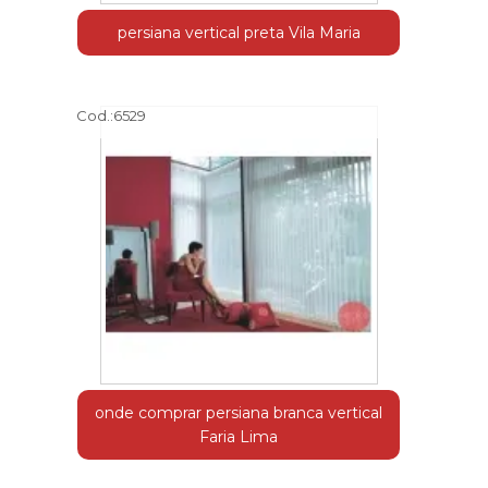
persiana vertical preta Vila Maria
Cod.:
6529
onde comprar persiana branca vertical
Faria Lima