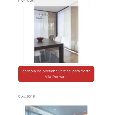
Cod.:
6547
compra de persiana vertical para porta
Vila Romana
Cod.:
6548