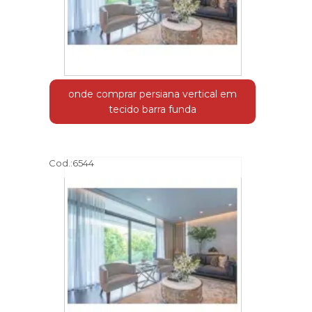
onde comprar persiana vertical em
tecido barra funda
Cod.:
6544