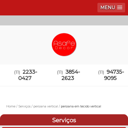
MENU
2233-
3854-
94735-
(11)
(11)
(11)
0427
2623
9095
Home
Serviços
persiana vertical
persiana em tecido vertical
Serviços