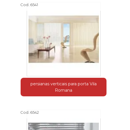
Cod.:
6541
persianas verticais para porta Vila
Romana
Cod.:
6542