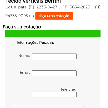
Tecido Verticais Berrini
Ligue para
(11) 2233-0427
,
(11) 3854-2623
,
(11)
94735-9095
ou
faça uma cotação
Faça sua cotação
Informações Pessoais
Nome:
Email:
Telefone: