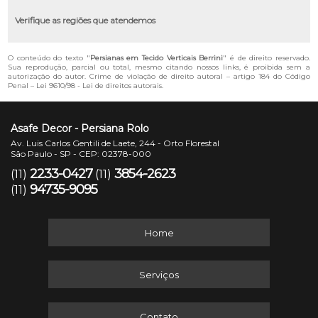
Verifique as regiões que atendemos
O conteúdo do texto "
Persianas em Tecido Verticais Berrini
" é de direito reservado.
Sua reprodução, parcial ou total, mesmo citando nossos links, é proibida sem a
autorização do autor. Crime de violação de direito autoral – artigo 184 do Código
Penal –
Lei 9610/98 - Lei de direitos autorais
.
Asafe Decor - Persiana Rolo
Av. Luis Carlos Gentili de Laete, 244 - Orto Florestal
São Paulo - SP - CEP: 02378-000
2233-0427
3854-2623
(11)
(11)
94735-9095
(11)
Home
Serviços
Contato