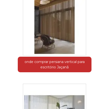
onde comprar persiana vertical para
escritório Jaçanã