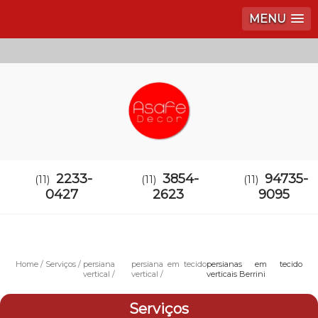
MENU
2233-
3854-
94735-
(11)
(11)
(11)
0427
2623
9095
Home
Serviços
persiana
persiana em tecido
persianas em tecido
vertical
vertical
verticais Berrini
Serviços