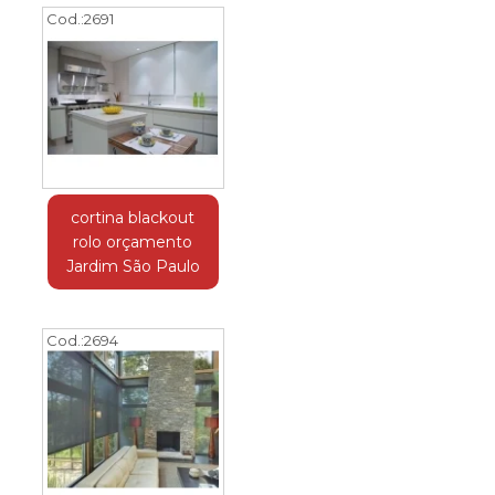
Cod.:
2691
cortina blackout
rolo orçamento
Jardim São Paulo
Cod.:
2694