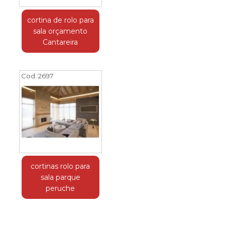
cortina de rolo para
sala orçamento
Cantareira
Cod.:
2697
cortinas rolo para
sala parque
peruche