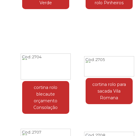
Verde
rolo Pinheiros
Cod.:
2704
Cod.:
2705
cortina rolo para
cortina rolo
sacada Vila
blecaute
Romana
orçamento
Consolação
Cod.:
2707
Cod.:
2708