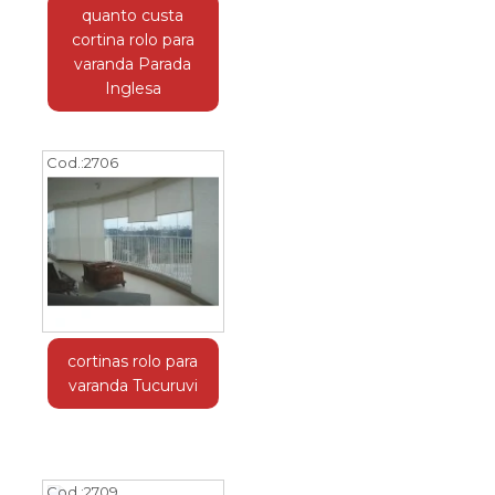
quanto custa
cortina rolo para
varanda Parada
Inglesa
Cod.:
2706
cortinas rolo para
varanda Tucuruvi
Cod.:
2709