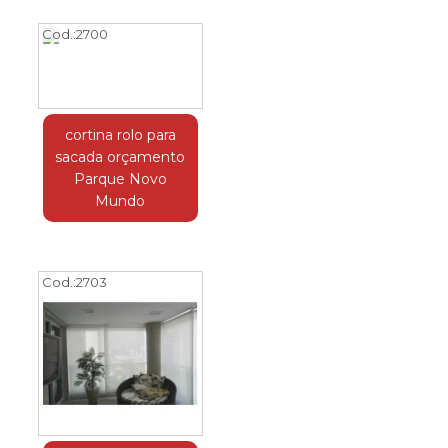
Cod.:
2700
cortina rolo para
sacada orçamento
Parque Novo
Mundo
Cod.:
2703