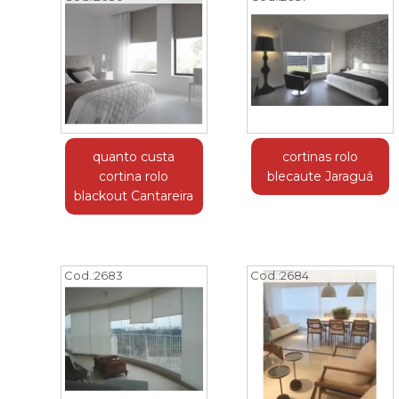
quanto custa
cortinas rolo
cortina rolo
blecaute Jaraguá
blackout Cantareira
Cod.:
2683
Cod.:
2684