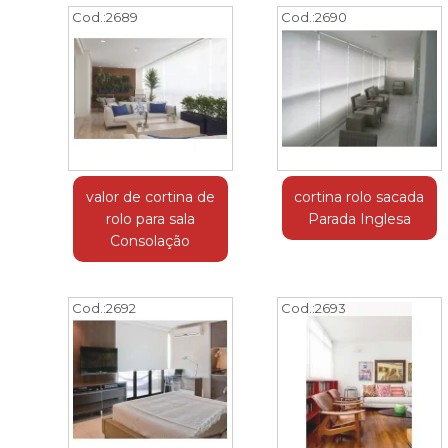
Cod.:
2689
Cod.:
2690
valor de cortina de
cortina rolo sacada
rolo para sala
Parada Inglesa
Consolação
Cod.:
2692
Cod.:
2693