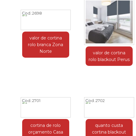
Cod.:
2698
valor de cortina
rolo branca Zona
Norte
valor de cortina
rolo blackout Perus
Cod.:
2701
Cod.:
2702
cortina de rolo
quanto custa
orçamento Casa
cortina blackout