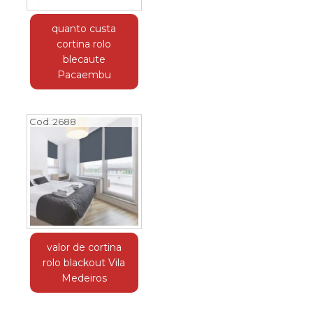
quanto custa
cortina rolo
blecaute
Pacaembu
Cod.:
2688
valor de cortina
rolo blackout Vila
Medeiros