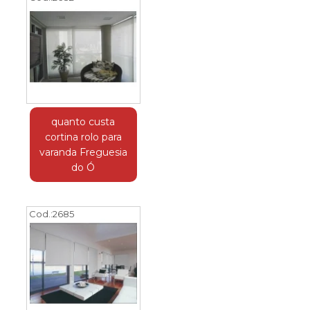
quanto custa
cortina rolo para
varanda Freguesia
do Ó
Cod.:
2685