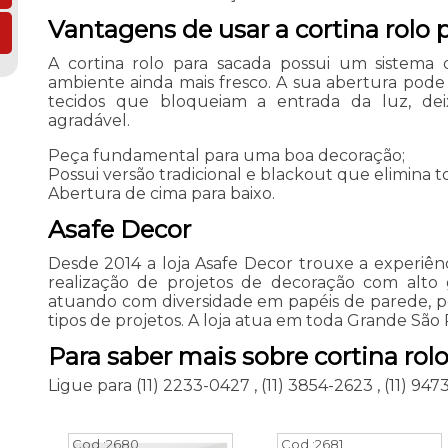
Vantagens de usar a cortina rolo 
A cortina rolo para sacada possui um sistema
ambiente ainda mais fresco. A sua abertura pode 
tecidos que bloqueiam a entrada da luz, de
agradável.
Peça fundamental para uma boa decoração;
Possui versão tradicional e blackout que elimina 
Abertura de cima para baixo.
Asafe Decor
Desde 2014 a loja Asafe Decor trouxe a experiênc
realização de projetos de decoração com alto 
atuando com diversidade em papéis de parede, per
tipos de projetos. A loja atua em toda Grande São P
Para saber mais sobre cortina rol
Ligue para
(11) 2233-0427
,
(11) 3854-2623
,
(11) 94
Cod.:
2680
Cod.:
2681