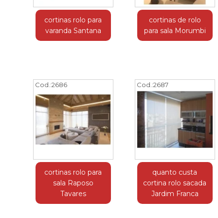
cortinas rolo para
cortinas de rolo
varanda Santana
para sala Morumbi
Cod.:
2686
Cod.:
2687
cortinas rolo para
quanto custa
sala Raposo
cortina rolo sacada
Tavares
Jardim Franca