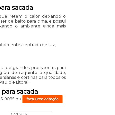
para sacada
 que retem o calor deixando o
ser de baixo para cima, e possui
ixando o ambiente ainda mais
totalmente a entrada de luz;
ia de grandes profissionais para
grau de requinte e qualidade,
sianas e cortinas para todos os
aulo e Litoral.
o para sacada
735-9095
ou
faça uma cotação
Cod.:
2682