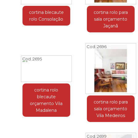
cortina blecaute
cortina rolo para
rolo Consolação
sala orçamento
Jaçanã
Cod.:
2696
Cod.:
2695
cortina rolo
blecaute
cortina rolo para
orçamento Vila
sala orçamento
Madalena
Vila Medeiros
Cod.:
2699