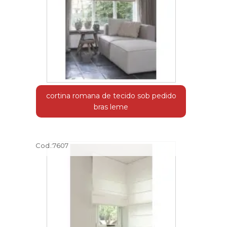
cortina romana de tecido sob pedido
bras leme
Cod.:
7607