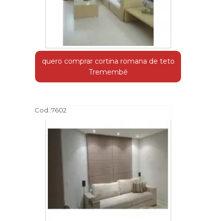
quero comprar cortina romana de teto
Tremembé
Cod.:
7602