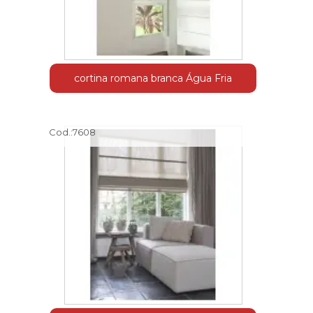
cortina romana branca Água Fria
Cod.:
7608