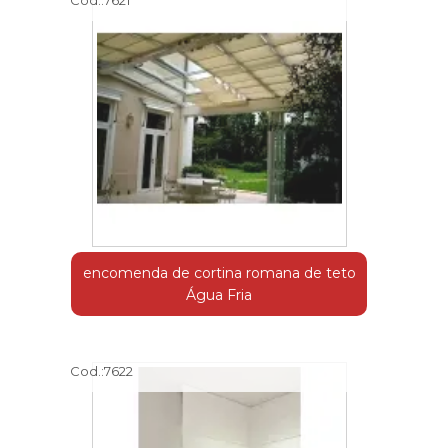
encomenda de cortina romana de teto
Água Fria
Cod.:
7622