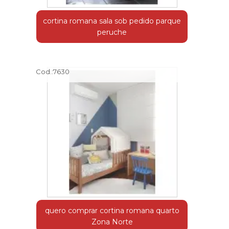
cortina romana sala sob pedido parque
peruche
Cod.:
7630
quero comprar cortina romana quarto
Zona Norte