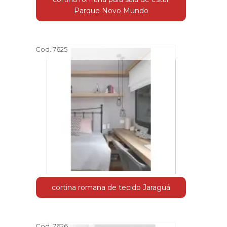
Parque Novo Mundo
Cod.:
7625
cortina romana de tecido Jaraguá
Cod.:
7626