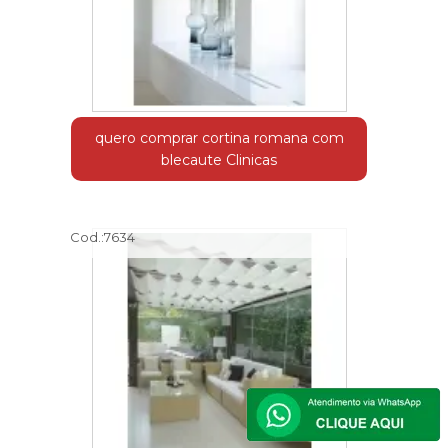
quero comprar cortina romana com
blecaute Clinicas
Cod.:
7634