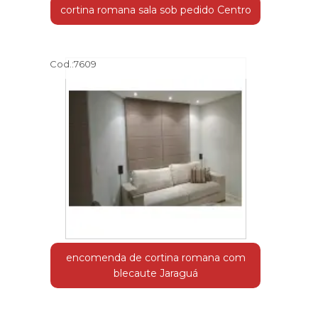
cortina romana sala sob pedido Centro
Cod.:
7609
encomenda de cortina romana com
blecaute Jaraguá