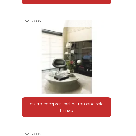
Cod.:
7604
quero comprar cortina romana sala
Limão
Cod.:
7605