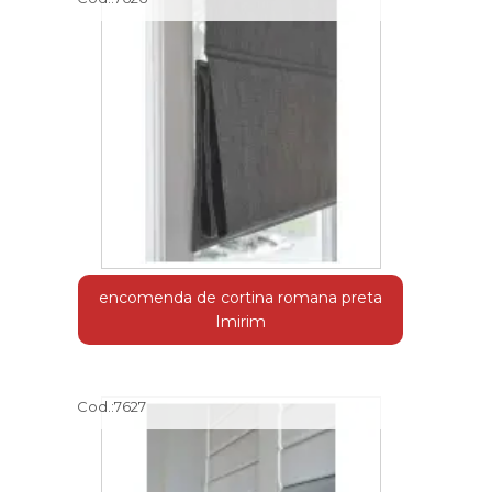
encomenda de cortina romana preta
Imirim
Cod.:
7627