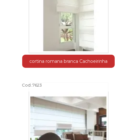
cortina romana branca Cachoeirinha
Cod.:
7623