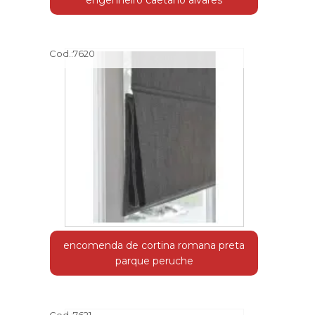
engenheiro caetano alvares
Cod.:
7620
encomenda de cortina romana preta
parque peruche
Cod.:
7621