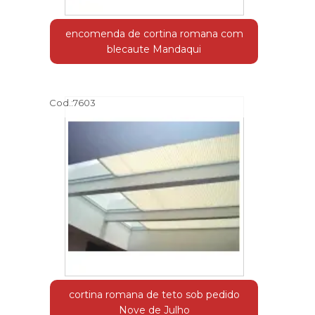
encomenda de cortina romana com
blecaute Mandaqui
Cod.:
7603
cortina romana de teto sob pedido
Nove de Julho