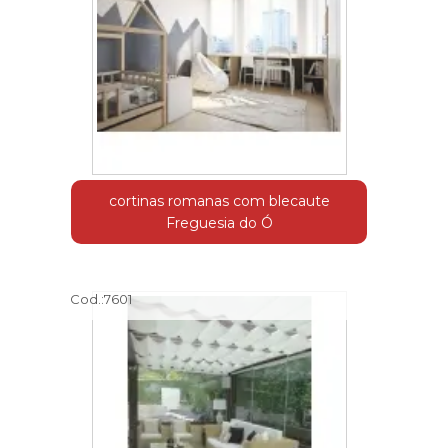
cortinas romanas com blecaute
Freguesia do Ó
Cod.:
7601