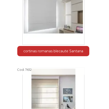
cortinas romanas blecaute Santana
Cod.:
7612