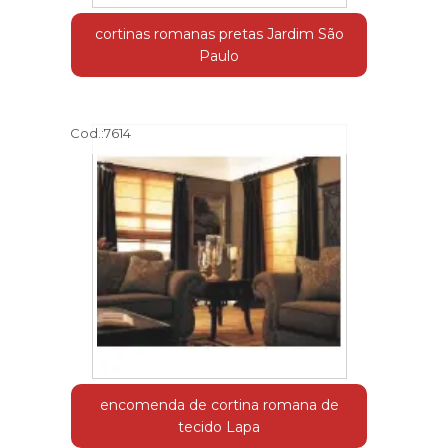
cortinas romanas pretas Jardim São
Paulo
Cod.:
7614
encomenda de cortina romana de
tecido Lapa