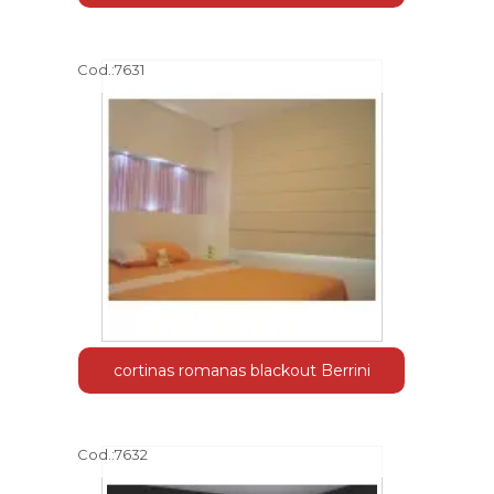
Cod.:
7631
cortinas romanas blackout Berrini
Cod.:
7632