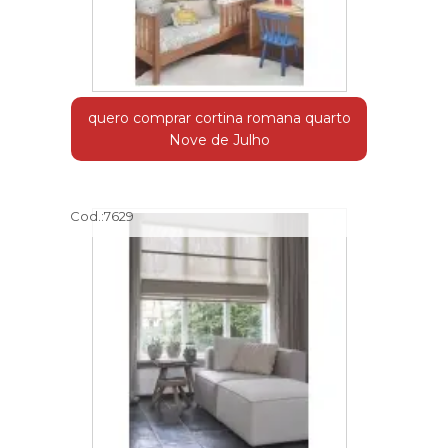
quero comprar cortina romana quarto
Nove de Julho
Cod.:
7629