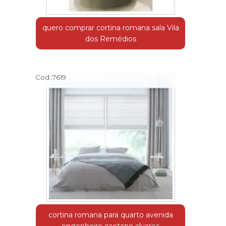
quero comprar cortina romana sala Vila
dos Remédios
Cod.:
7619
cortina romana para quarto avenida