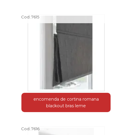
Cod.:
7615
encomenda de cortina romana
blackout bras leme
Cod.:
7616