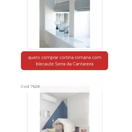
quero comprar cortina romana com
blecaute Serra da Cantareira
Cod.:
7628