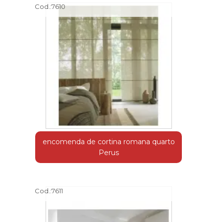
Cod.:
7610
encomenda de cortina romana quarto
Perus
Cod.:
7611