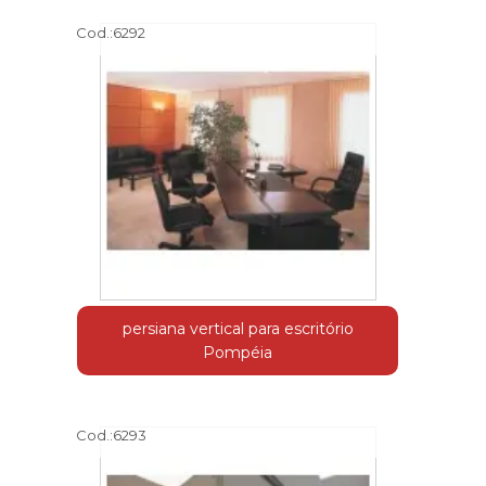
Cod.:
6292
persiana vertical para escritório
Pompéia
Cod.:
6293