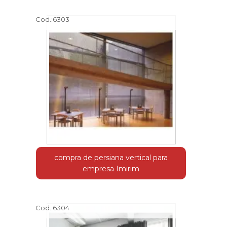
Cod.:
6303
compra de persiana vertical para
empresa Imirim
Cod.:
6304