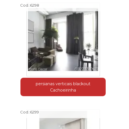
Cod.:
6298
persianas verticais blackout
Cachoeirinha
Cod.:
6299