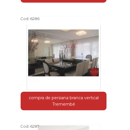
Cod.:
6286
compra de persiana branca vertical
Tremembé
Cod.:
6287