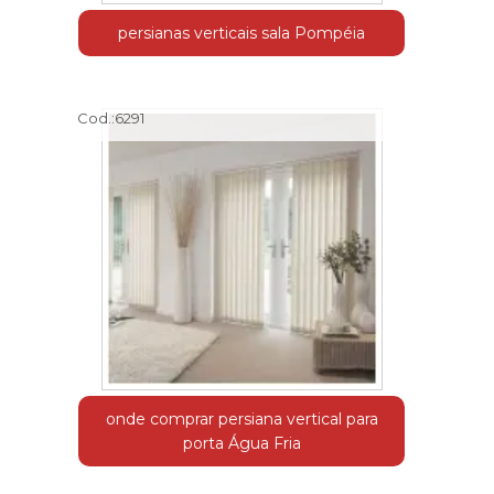
persianas verticais sala Pompéia
Cod.:
6291
onde comprar persiana vertical para
porta Água Fria