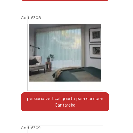
Cod.:
6308
persiana vertical quarto para comprar
Cantareira
Cod.:
6309