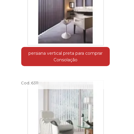
persiana vertical preta para comprar
Consolação
Cod.:
6311