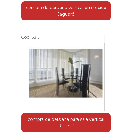
compra de persiana vertical em tecido
Jaguaré
Cod.:
6313
compra de persiana para sala vertical
Butantã