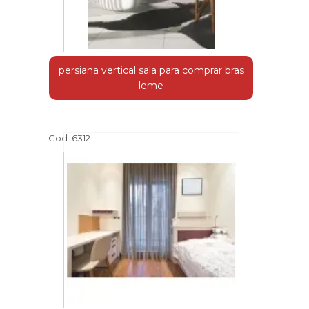
persiana vertical sala para comprar bras
leme
Cod.:
6312