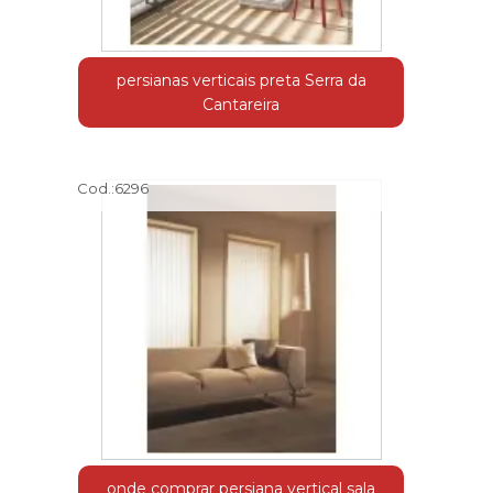
persianas verticais preta Serra da
Cantareira
Cod.:
6296
onde comprar persiana vertical sala