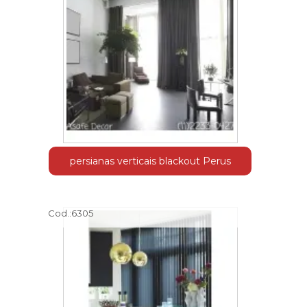
persianas verticais blackout Perus
Cod.:
6305