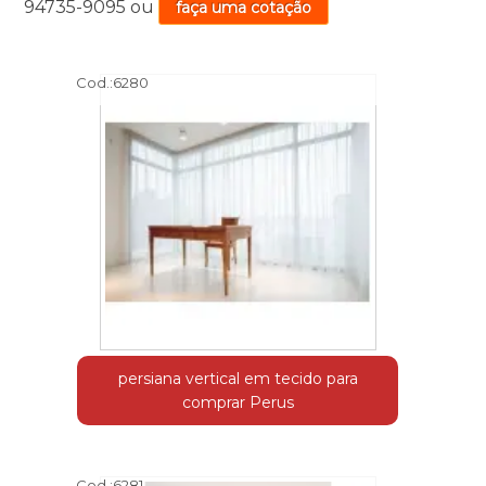
94735-9095
ou
faça uma cotação
Cod.:
6280
persiana vertical em tecido para
comprar Perus
Cod.:
6281