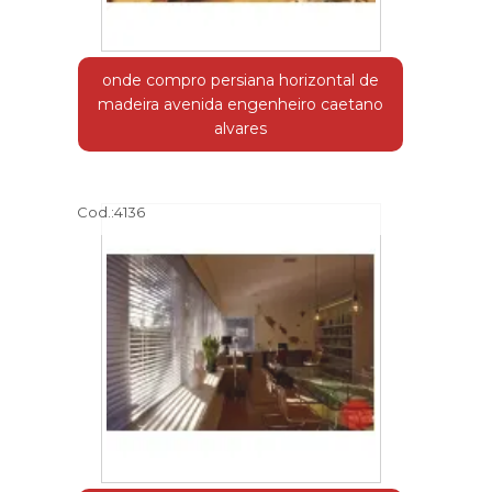
onde compro persiana horizontal de
madeira avenida engenheiro caetano
alvares
Cod.:
4136