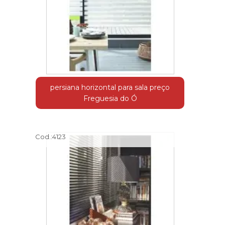
persiana horizontal para sala preço
Freguesia do Ó
Cod.:
4123