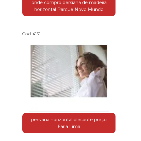
onde compro persiana de madeira
horizontal Parque Novo Mundo
Cod.:
4131
persiana horizontal blecaute preço
Faria Lima