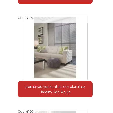
Cod.:
4149
persianas horizontais em alumínio
Jardim São Paulo
Cod.:
4150