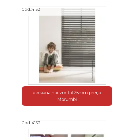
Cod.:
4132
persiana horizontal 25mm preço
Morumbi
Cod.:
4133