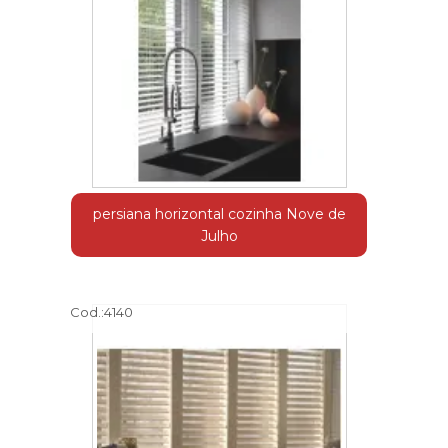
persiana horizontal cozinha Nove de
Julho
Cod.:
4140