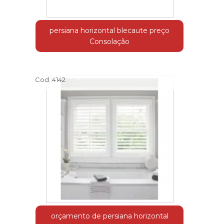
persiana horizontal blecaute preço
Consolação
Cod.:
4142
orçamento de persiana horizontal