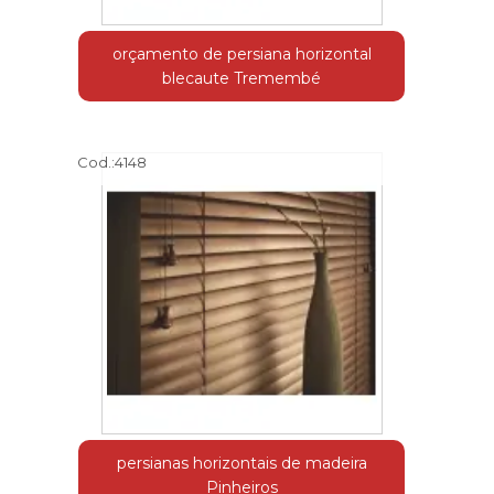
orçamento de persiana horizontal
blecaute Tremembé
Cod.:
4148
persianas horizontais de madeira
Pinheiros