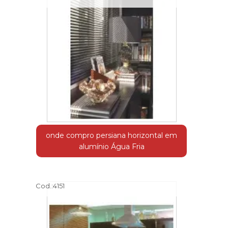
onde compro persiana horizontal em
alumínio Água Fria
Cod.:
4151