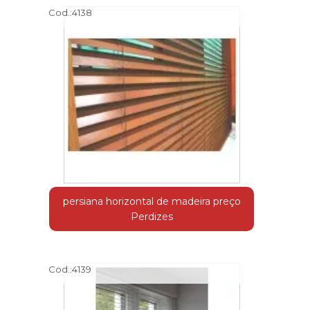
Cod.:
4138
persiana horizontal de madeira preço
Perdizes
Cod.:
4139