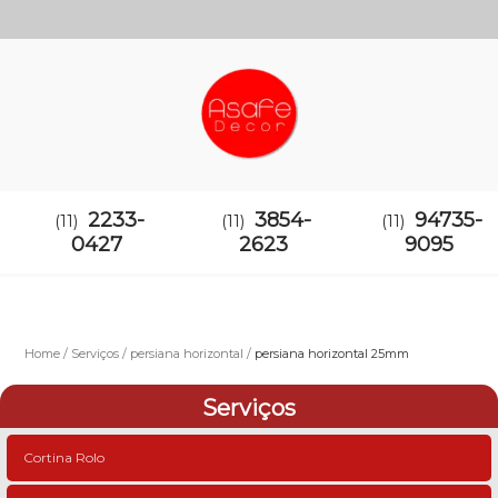
2233-
3854-
94735-
(11)
(11)
(11)
0427
2623
9095
Home
Serviços
persiana horizontal
persiana horizontal 25mm
Serviços
Cortina Rolo