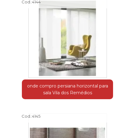
Cod.:
4144
onde compro persiana horizontal para
sala Vila dos Remédios
Cod.:
4145