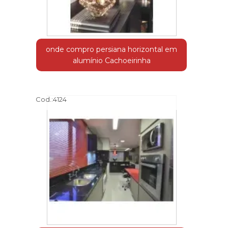
onde compro persiana horizontal em
alumínio Cachoeirinha
Cod.:
4124