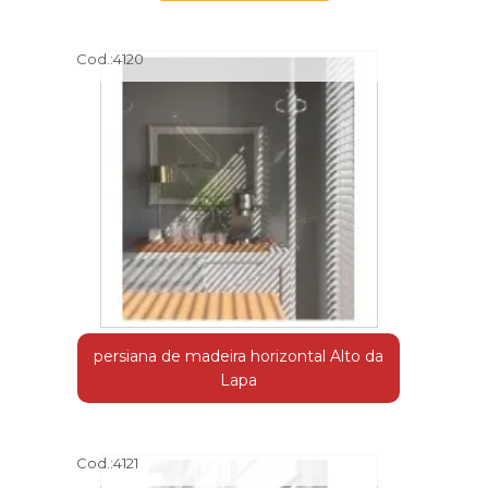
Cod.:
4120
persiana de madeira horizontal Alto da
Lapa
Cod.:
4121