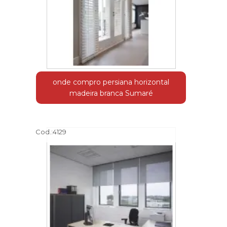
onde compro persiana horizontal
madeira branca Sumaré
Cod.:
4129