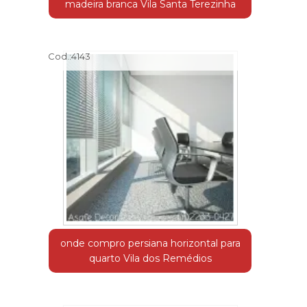
madeira branca Vila Santa Terezinha
Cod.:
4143
onde compro persiana horizontal para
quarto Vila dos Remédios