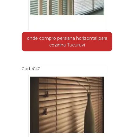
onde compro persiana horizontal para
cozinha Tucuruvi
Cod.:
4147