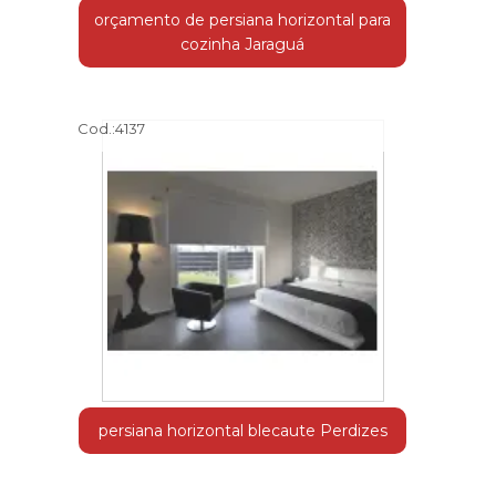
orçamento de persiana horizontal para
cozinha Jaraguá
Cod.:
4137
persiana horizontal blecaute Perdizes