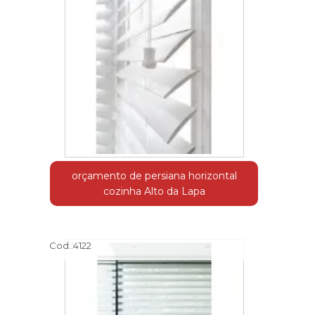
orçamento de persiana horizontal
cozinha Alto da Lapa
Cod.:
4122