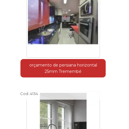
orçamento de persiana horizontal
25mm Tremembé
Cod.:
4134