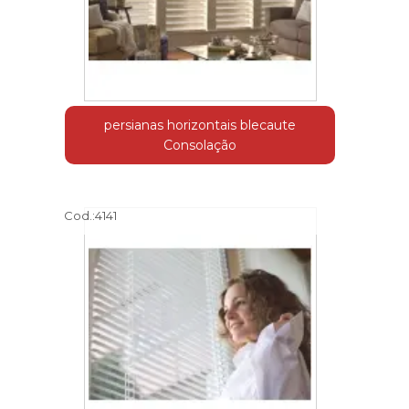
persianas horizontais blecaute
Consolação
Cod.:
4141