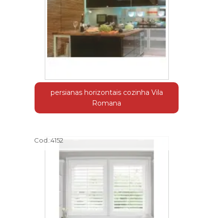
persianas horizontais cozinha Vila
Romana
Cod.:
4152