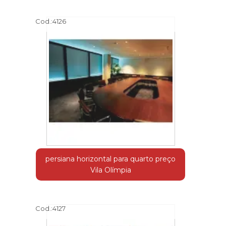
Cod.:
4126
persiana horizontal para quarto preço
Vila Olímpia
Cod.:
4127