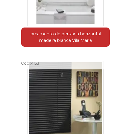
orçamento de persiana horizontal
madeira branca Vila Maria
Cod.:
4153