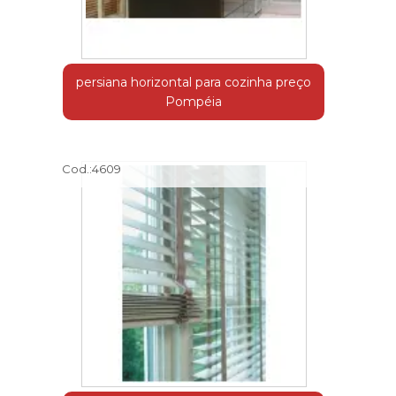
persiana horizontal para cozinha preço
Pompéia
Cod.:
4609