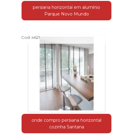
persiana horizontal em alumínio
Parque Novo Mundo
Cod.:
4621
onde compro persiana horizontal
cozinha Santana