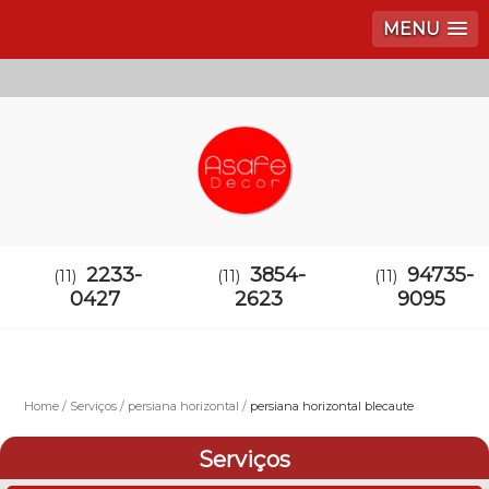
MENU
2233-
3854-
94735-
(11)
(11)
(11)
0427
2623
9095
Home
Serviços
persiana horizontal
persiana horizontal blecaute
Serviços