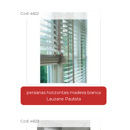
Cod.:
4622
persianas horizontais madeira branca
Lauzane Paulista
Cod.:
4623