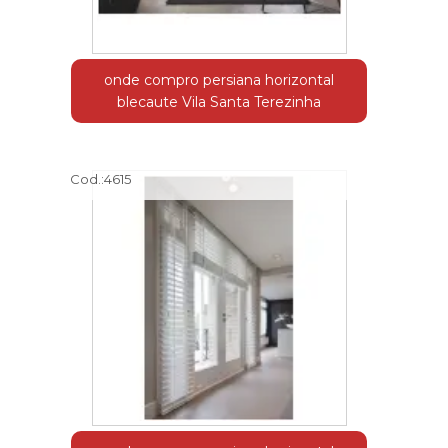
onde compro persiana horizontal
blecaute Vila Santa Terezinha
Cod.:
4615