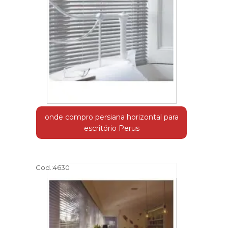
onde compro persiana horizontal para
escritório Perus
Cod.:
4630