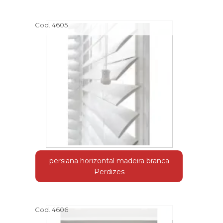
Cod.:
4605
persiana horizontal madeira branca
Perdizes
Cod.:
4606