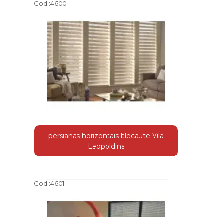
Cod.:
4600
persianas horizontais blecaute Vila
Leopoldina
Cod.:
4601