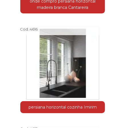
onde compro persiana horizontal
madeira branca Cantareira
Cod.:
4616
persiana horizontal cozinha Imirim