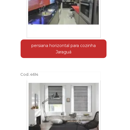
persiana horizontal para cozinha
Jaraguá
Cod.:
4614