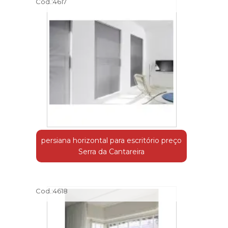
Cod.:
4617
persiana horizontal para escritório preço
Serra da Cantareira
Cod.:
4618