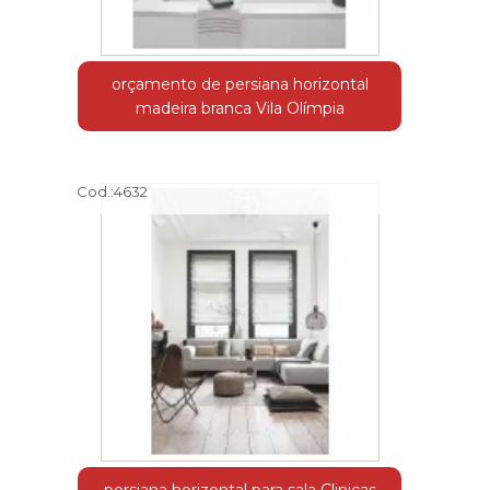
orçamento de persiana horizontal
madeira branca Vila Olímpia
Cod.:
4632