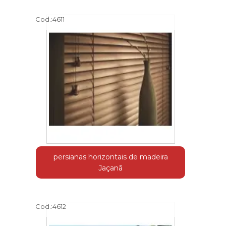
Cod.:
4611
persianas horizontais de madeira
Jaçanã
Cod.:
4612