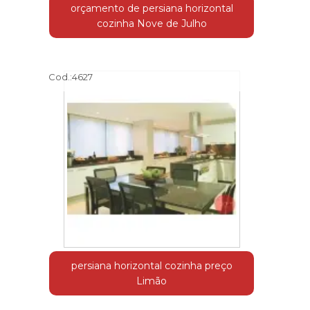
orçamento de persiana horizontal
cozinha Nove de Julho
Cod.:
4627
persiana horizontal cozinha preço
Limão