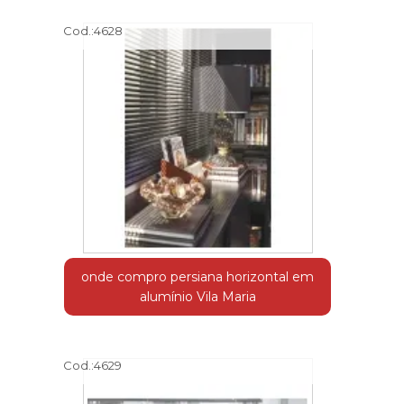
Cod.:
4628
onde compro persiana horizontal em
alumínio Vila Maria
Cod.:
4629