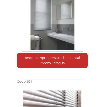
onde compro persiana horizontal
25mm Jaraguá
Cod.:
4624