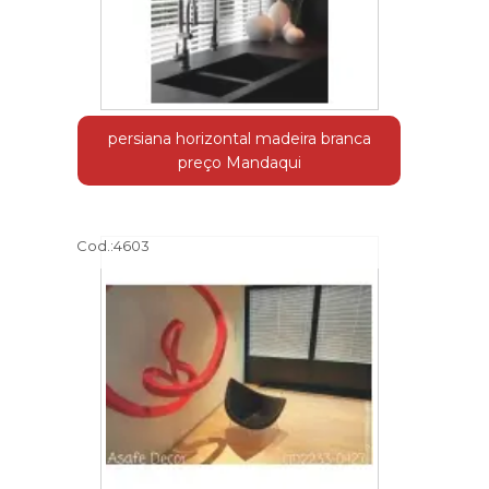
persiana horizontal madeira branca
preço Mandaqui
Cod.:
4603