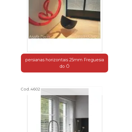
persianas horizontais 25mm Freguesia
do Ó
Cod.:
4602