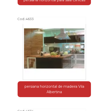
persiana horizontal para sala Clinicas
Cod.:
4633
persiana horizontal de madeira Vila
Albertina
Cod.:
4634