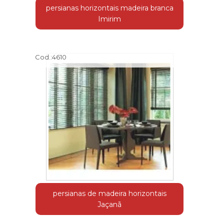
persianas horizontais madeira branca
Imirim
Cod.:
4610
persianas de madeira horizontais
Jaçanã