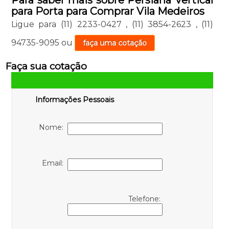
Para saber mais sobre Persiana Vertical
para Porta para Comprar Vila Medeiros
Ligue para
(11) 2233-0427
,
(11) 3854-2623
,
(11)
94735-9095
ou
faça uma cotação
Faça sua cotação
Informações Pessoais
Nome:
Email:
Telefone: