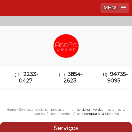
MENU
2233-
3854-
94735-
(11)
(11)
(11)
0427
2623
9095
Home
Serviços
persiana
persiana em
persiana vertical para porta
vertical
tecido vertical
para comprar Vila Medeiros
Serviços