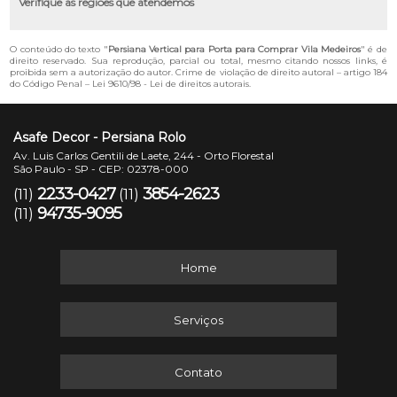
Verifique as regiões que atendemos
O conteúdo do texto "
Persiana Vertical para Porta para Comprar Vila Medeiros
" é de
direito reservado. Sua reprodução, parcial ou total, mesmo citando nossos links, é
proibida sem a autorização do autor. Crime de violação de direito autoral – artigo 184
do Código Penal –
Lei 9610/98 - Lei de direitos autorais
.
Asafe Decor - Persiana Rolo
Av. Luis Carlos Gentili de Laete, 244 - Orto Florestal
São Paulo - SP - CEP: 02378-000
2233-0427
3854-2623
(11)
(11)
94735-9095
(11)
Home
Serviços
Contato