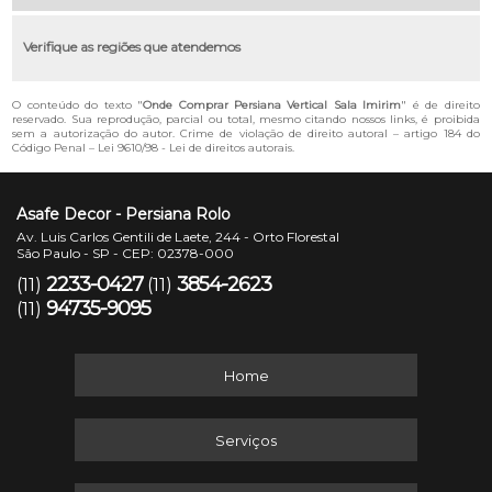
Verifique as regiões que atendemos
O conteúdo do texto "
Onde Comprar Persiana Vertical Sala Imirim
" é de direito
reservado. Sua reprodução, parcial ou total, mesmo citando nossos links, é proibida
sem a autorização do autor. Crime de violação de direito autoral – artigo 184 do
Código Penal –
Lei 9610/98 - Lei de direitos autorais
.
Asafe Decor - Persiana Rolo
Av. Luis Carlos Gentili de Laete, 244 - Orto Florestal
São Paulo - SP - CEP: 02378-000
2233-0427
3854-2623
(11)
(11)
94735-9095
(11)
Home
Serviços