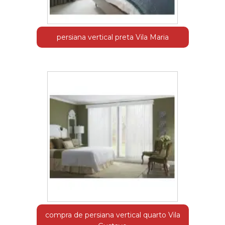
persiana vertical preta Vila Maria
compra de persiana vertical quarto Vila