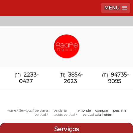
MENU
2233-
3854-
94735-
(11)
(11)
(11)
0427
2623
9095
Home
Serviços
persiana
persiana em
onde comprar persiana
vertical
tecido vertical
vertical sala Imirim
Serviços