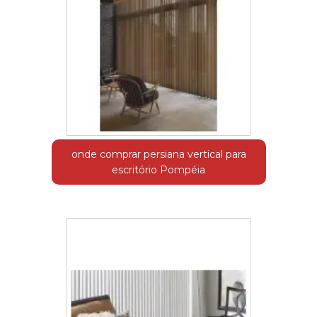
onde comprar persiana vertical para
escritório Pompéia