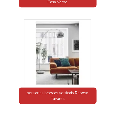
Casa Verde
persianas brancas verticais Raposo
Tavares