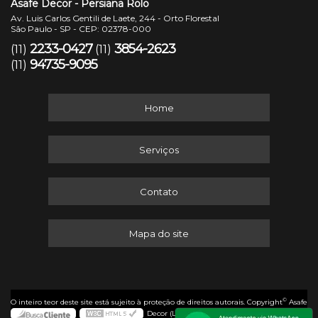
Asafe Decor - Persiana Rolo
Av. Luis Carlos Gentili de Laete, 244 - Orto Florestal
São Paulo - SP - CEP: 02378-000
2233-0427
3854-2623
(11)
(11)
94735-9095
(11)
Home
Serviços
Contato
Mapa do site
©
O inteiro teor deste site está sujeito à proteção de direitos autorais. Copyright
Asafe
Decor (Lei 9610 de 19/02/1998)