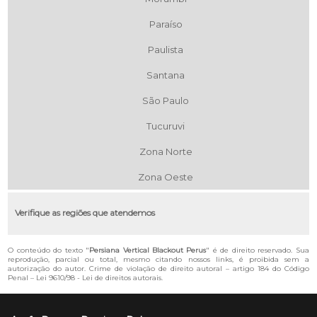
Paraíso
Paulista
Santana
São Paulo
Tucuruvi
Zona Norte
Zona Oeste
Verifique as regiões que atendemos
O conteúdo do texto "
Persiana Vertical Blackout Perus
" é de direito reservado. Sua
reprodução, parcial ou total, mesmo citando nossos links, é proibida sem a
autorização do autor. Crime de violação de direito autoral – artigo 184 do Código
Penal –
Lei 9610/98 - Lei de direitos autorais
.