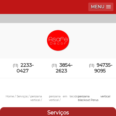
MENU
2233-
3854-
94735-
(11)
(11)
(11)
0427
2623
9095
Home
Serviços
persiana
persiana em tecido
persiana vertical
vertical
vertical
blackout Perus
Serviços