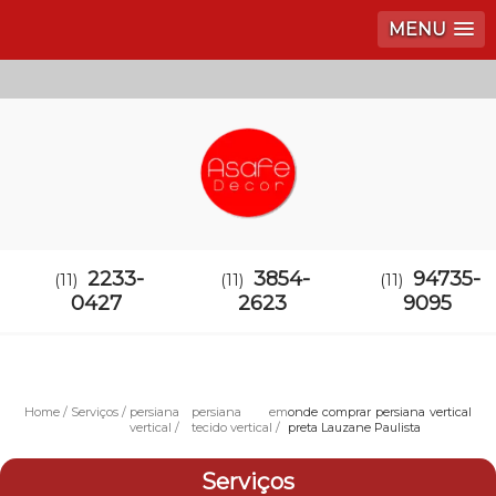
MENU
2233-
3854-
94735-
(11)
(11)
(11)
0427
2623
9095
Home
Serviços
persiana
persiana em
onde comprar persiana vertical
vertical
tecido vertical
preta Lauzane Paulista
Serviços