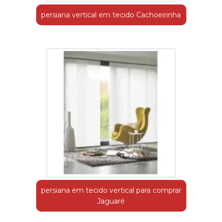
persiana vertical em tecido Cachoeirinha
persiana em tecido vertical para comprar
Jaguaré