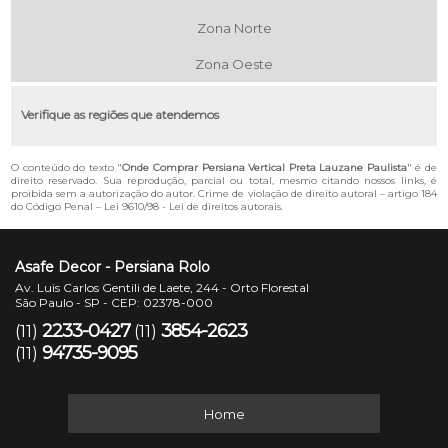
Zona Norte
Zona Oeste
Verifique as regiões que atendemos
O conteúdo do texto "
Onde Comprar Persiana Vertical Preta Lauzane Paulista
" é de
direito reservado. Sua reprodução, parcial ou total, mesmo citando nossos links, é
proibida sem a autorização do autor. Crime de violação de direito autoral – artigo 184
do Código Penal –
Lei 9610/98 - Lei de direitos autorais
.
Asafe Decor - Persiana Rolo
Av. Luis Carlos Gentili de Laete, 244 - Orto Florestal
São Paulo - SP - CEP: 02378-000
2233-0427
3854-2623
(11)
(11)
94735-9095
(11)
Home