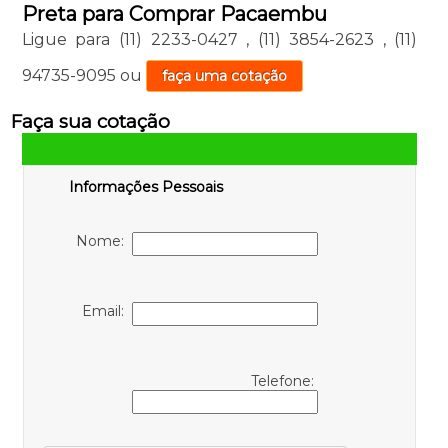
Preta para Comprar Pacaembu
Ligue para
(11) 2233-0427
,
(11) 3854-2623
,
(11)
94735-9095
ou
faça uma cotação
Faça sua cotação
Informações Pessoais
Nome:
Email:
Telefone: