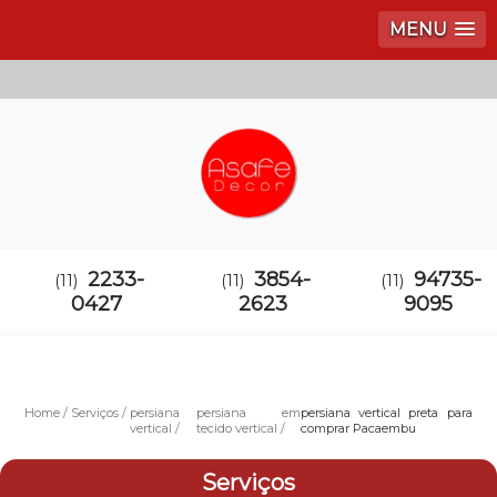
MENU
2233-
3854-
94735-
(11)
(11)
(11)
0427
2623
9095
Home
Serviços
persiana
persiana em
persiana vertical preta para
vertical
tecido vertical
comprar Pacaembu
Serviços