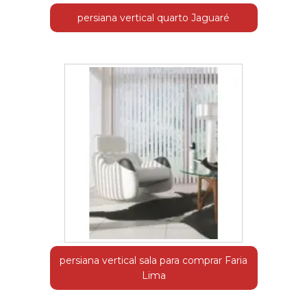
persiana vertical quarto Jaguaré
persiana vertical sala para comprar Faria
Lima