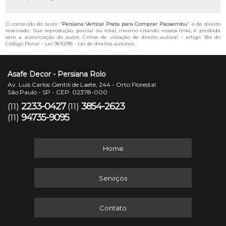
O conteúdo do texto "
Persiana Vertical Preta para Comprar Pacaembu
" é de direito
reservado. Sua reprodução, parcial ou total, mesmo citando nossos links, é proibida
sem a autorização do autor. Crime de violação de direito autoral – artigo 184 do
Código Penal –
Lei 9610/98 - Lei de direitos autorais
.
Asafe Decor - Persiana Rolo
Av. Luis Carlos Gentili de Laete, 244 - Orto Florestal
São Paulo - SP - CEP: 02378-000
2233-0427
3854-2623
(11)
(11)
94735-9095
(11)
Home
Serviços
Contato