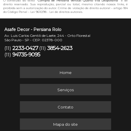
O conteúdo do texto "
Compra de Persiana Vertical Quarto Vila Leopoldina
" é de
direito reservado. Sua reprodução, parcial ou total, mesmo citando nossos links, é
proibida sem a autorização do autor. Crime de violação de direito autoral – artigo 184
do Código Penal –
Lei 9610/98 - Lei de direitos autorais
.
Asafe Decor - Persiana Rolo
Av. Luis Carlos Gentili de Laete, 244 - Orto Florestal
São Paulo - SP - CEP: 02378-000
2233-0427
3854-2623
(11)
(11)
94735-9095
(11)
Home
Serviços
Contato
Mapa do site