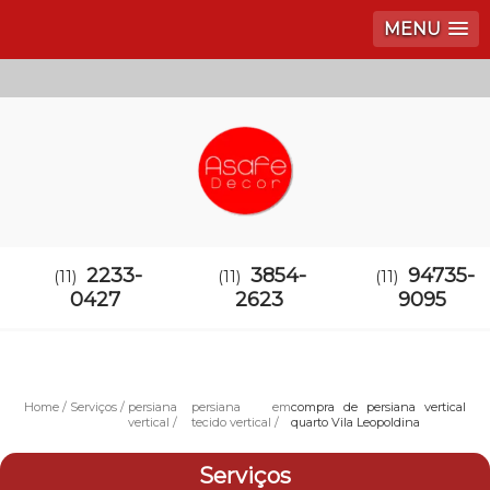
MENU
2233-
3854-
94735-
(11)
(11)
(11)
0427
2623
9095
Home
Serviços
persiana
persiana em
compra de persiana vertical
vertical
tecido vertical
quarto Vila Leopoldina
Serviços