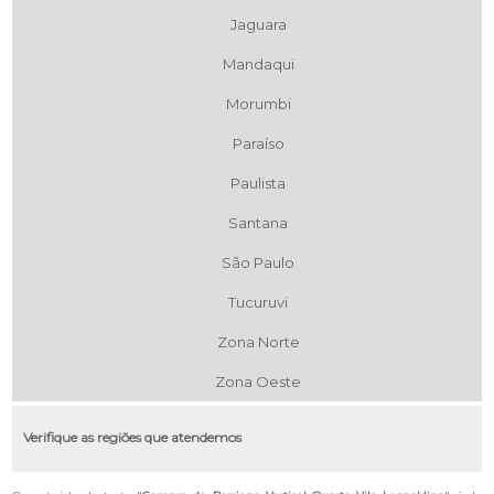
Jaguara
Mandaqui
Morumbi
Paraíso
Paulista
Santana
São Paulo
Tucuruvi
Zona Norte
Zona Oeste
Verifique as regiões que atendemos