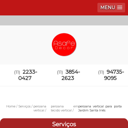
MENU
2233-
3854-
94735-
(11)
(11)
(11)
0427
2623
9095
Home
Serviços
persiana
persiana em
persiana vertical para porta
vertical
tecido vertical
Jardim Santa Inês
Serviços