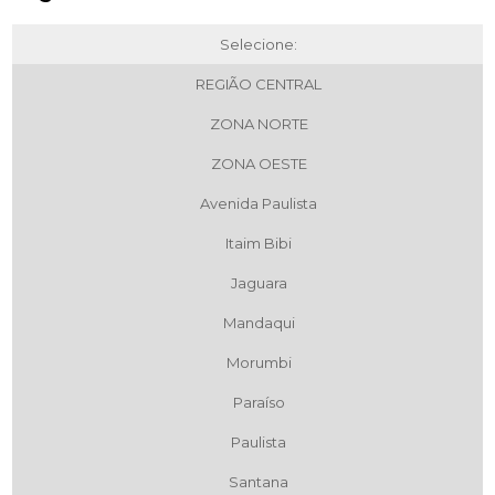
Selecione:
REGIÃO CENTRAL
ZONA NORTE
ZONA OESTE
Avenida Paulista
Itaim Bibi
Jaguara
Mandaqui
Morumbi
Paraíso
Paulista
Santana