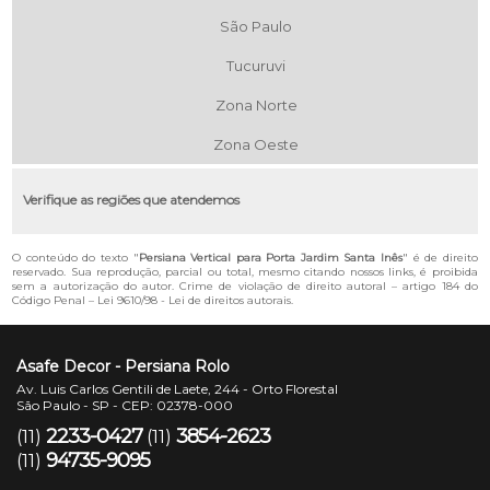
São Paulo
Tucuruvi
Zona Norte
Zona Oeste
Verifique as regiões que atendemos
O conteúdo do texto "
Persiana Vertical para Porta Jardim Santa Inês
" é de direito
reservado. Sua reprodução, parcial ou total, mesmo citando nossos links, é proibida
sem a autorização do autor. Crime de violação de direito autoral – artigo 184 do
Código Penal –
Lei 9610/98 - Lei de direitos autorais
.
Asafe Decor - Persiana Rolo
Av. Luis Carlos Gentili de Laete, 244 - Orto Florestal
São Paulo - SP - CEP: 02378-000
2233-0427
3854-2623
(11)
(11)
94735-9095
(11)