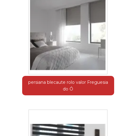
persiana blecaute rolo valor Freguesia
do Ó