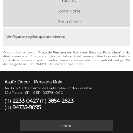
Tucuruvi
Zona Norte
Zona Oeste
Verifique as regiões que atendemos
O conteúdo do texto "
Preço de Persiana de Rolo com Blecaute Faria Lima
" é de
direito reservado. Sua reprodução, parcial ou total, mesmo citando nossos links, é
proibida sem a autorização do autor. Crime de violação de direito autoral – artigo 184
do Código Penal –
Lei 9610/98 - Lei de direitos autorais
.
Asafe Decor - Persiana Rolo
Av. Luis Carlos Gentili de Laete, 244 - Orto Florestal
São Paulo - SP - CEP: 02378-000
2233-0427
3854-2623
(11)
(11)
94735-9095
(11)
Home