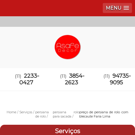
MENU
2233-
3854-
94735-
(11)
(11)
(11)
0427
2623
9095
Home
Serviços
persiana
persiana rolo
preço de persiana de rolo com
de rolo
para sacada
blecaute Faria Lima
Serviços