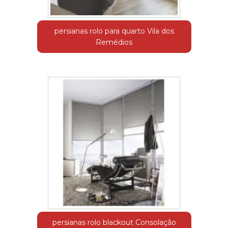
persianas rolo para quarto Vila dos
Remédios
persianas rolo blackout Consolação