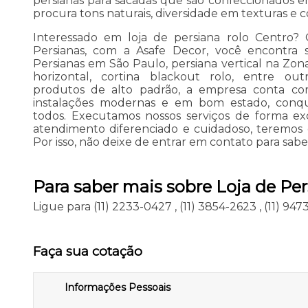
persianas para sacadas que são confeccionados e
procura tons naturais, diversidade em texturas e c
Interessado em loja de persiana rolo Centro? 
Persianas, com a Asafe Decor, você encontra 
Persianas em São Paulo, persiana vertical na Zona
horizontal, cortina blackout rolo, entre outr
produtos de alto padrão, a empresa conta com 
instalações modernas e em bom estado, conqu
todos. Executamos nossos serviços de forma ex
atendimento diferenciado e cuidadoso, teremos 
Por isso, não deixe de entrar em contato para sabe
Para saber mais sobre Loja de Pe
Ligue para
(11) 2233-0427
,
(11) 3854-2623
,
(11) 94
Faça sua cotação
Informações Pessoais