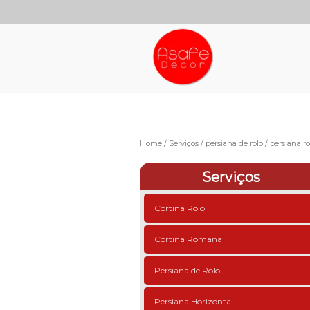
Home
Serviços
persiana de rolo
persiana ro
Serviços
Cortina Rolo
Cortina Romana
Persiana de Rolo
Persiana Horizontal