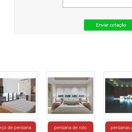
Enviar cotação
eço de persiana
persiana de rolo
persianas 