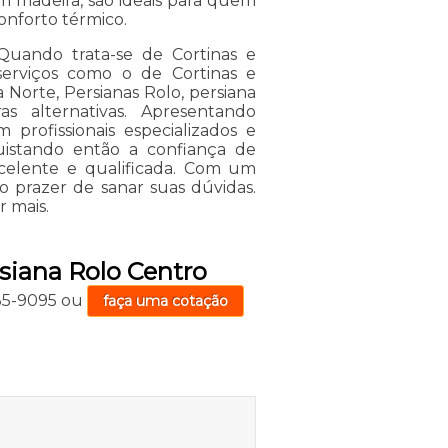
m madeira, são ideais para quem
onforto térmico.
Quando trata-se de Cortinas e
serviços como o de Cortinas e
 Norte, Persianas Rolo, persiana
as alternativas. Apresentando
profissionais especializados e
istando então a confiança de
celente e qualificada. Com um
o prazer de sanar suas dúvidas.
r mais.
rsiana Rolo Centro
735-9095
ou
faça uma cotação