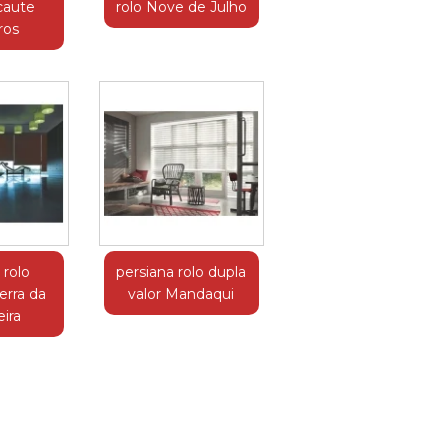
caute
rolo Nove de Julho
ros
 rolo
persiana rolo dupla
erra da
valor Mandaqui
eira