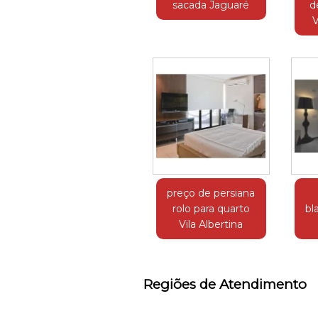
sacada Jaguaré
d
V
preço de persiana
rolo para quarto
bl
Vila Albertina
Regiões de Atendimento