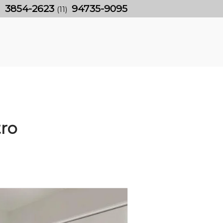
3854-2623
94735-9095
)
(11)
tro