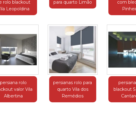
e rolo blackout
para quarto Limão
com ble
ila Leopoldina
Pinhei
persiana rolo
persianas rolo para
persiana
ackout valor Vila
quarto Vila dos
blackout S
Albertina
Remédios
Cantar