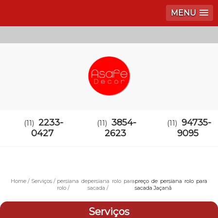
MENU
2233-
3854-
94735-
(11)
(11)
(11)
0427
2623
9095
Home
Serviços
persiana de
persiana rolo para
preço de persiana rolo para
rolo
sacada
sacada Jaçanã
Serviços