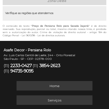
Zona Oeste
Verifique as regiões que atendemos
O conteúdo do texto "
Preço de Persiana Rolo para Sacada Jaçanã
" é de direito
reservado. Sua reprodução, parcial ou total, mesmo citando nossos links, é proibida
sem a autorização do autor. Crime de violação de direito autoral – artigo 184 do
Código Penal –
Lei 9610/98 - Lei de direitos autorais
.
Asafe Decor - Persiana Rolo
Av. Luis Carlos Gentili de Laete, 244 - Orto Florestal
São Paulo - SP - CEP: 02378-000
2233-0427
3854-2623
(11)
(11)
94735-9095
(11)
Home
Serviços