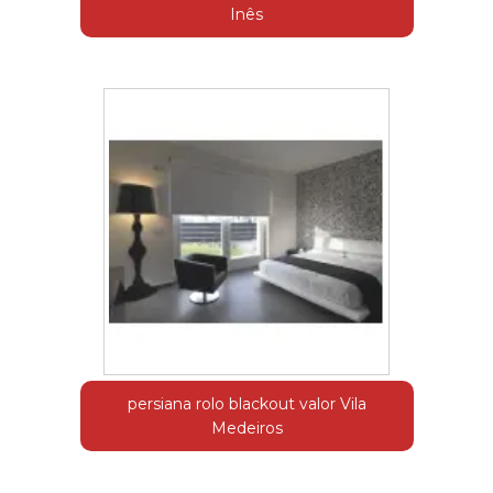
Inês
persiana rolo blackout valor Vila
Medeiros