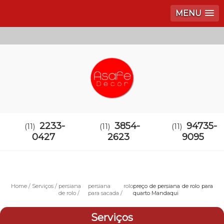
MENU
2233-
3854-
94735-
(11)
(11)
(11)
0427
2623
9095
Home
Serviços
persiana
persiana rolo
preço de persiana de rolo para
de rolo
para sacada
quarto Mandaqui
Serviços