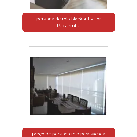
persiana de rolo blackout valor
Pacaembu
preço de persiana rolo para sacada