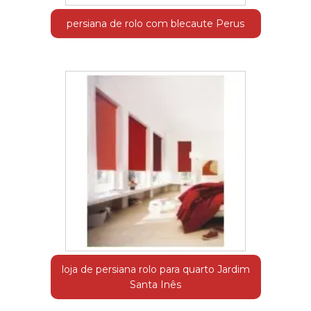
persiana de rolo com blecaute Perus
loja de persiana rolo para quarto Jardim
Santa Inês