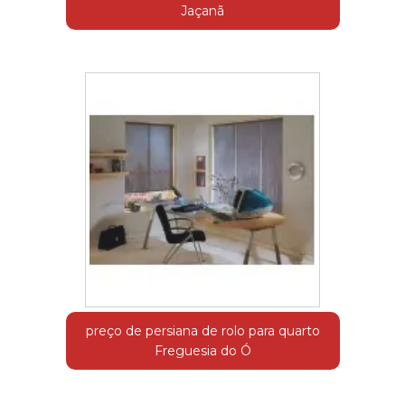
Jaçanã
preço de persiana de rolo para quarto
Freguesia do Ó