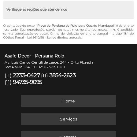
Verifique as regiões que atendemos
O conteúdo do texto "
Preço de Persiana de Rolo para Quarto Mandaqui
" é de direito
reservado. Sua reprodução, parcial ou total, mesmo citando nossos links, é proibida
sem a autorização do autor. Crime de violação de direito autoral – artigo 184 do
Código Penal –
Lei 9610/98 - Lei de direitos autorais
.
Asafe Decor - Persiana Rolo
Av. Luis Carlos Gentili de Laete, 244 - Orto Florestal
São Paulo - SP - CEP: 02378-000
2233-0427
3854-2623
(11)
(11)
94735-9095
(11)
Home
Serviços
Contato