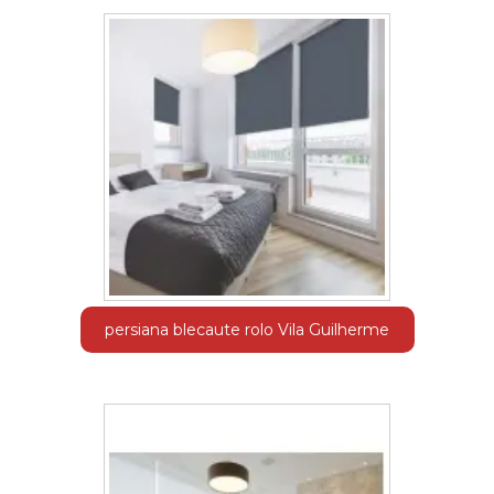
persiana blecaute rolo Vila Guilherme