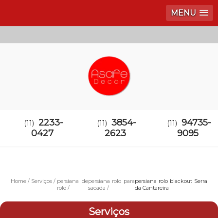
MENU
2233-
3854-
94735-
(11)
(11)
(11)
0427
2623
9095
Home
Serviços
persiana de
persiana rolo para
persiana rolo blackout Serra
rolo
sacada
da Cantareira
Serviços