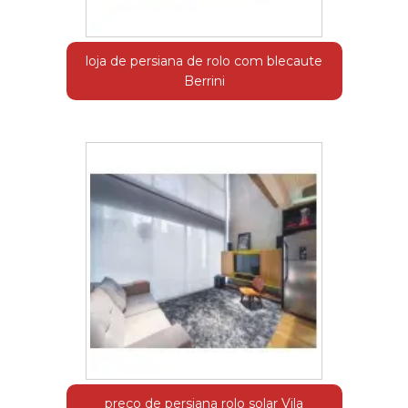
loja de persiana de rolo com blecaute
Berrini
preço de persiana rolo solar Vila