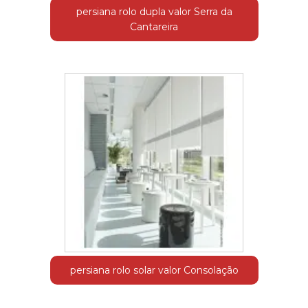
persiana rolo dupla valor Serra da
Cantareira
persiana rolo solar valor Consolação