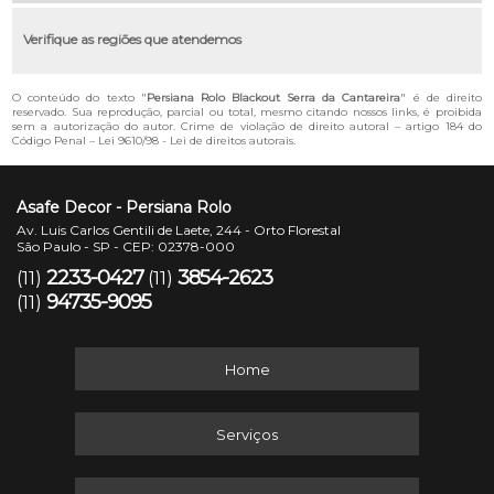
Verifique as regiões que atendemos
O conteúdo do texto "
Persiana Rolo Blackout Serra da Cantareira
" é de direito
reservado. Sua reprodução, parcial ou total, mesmo citando nossos links, é proibida
sem a autorização do autor. Crime de violação de direito autoral – artigo 184 do
Código Penal –
Lei 9610/98 - Lei de direitos autorais
.
Asafe Decor - Persiana Rolo
Av. Luis Carlos Gentili de Laete, 244 - Orto Florestal
São Paulo - SP - CEP: 02378-000
2233-0427
3854-2623
(11)
(11)
94735-9095
(11)
Home
Serviços