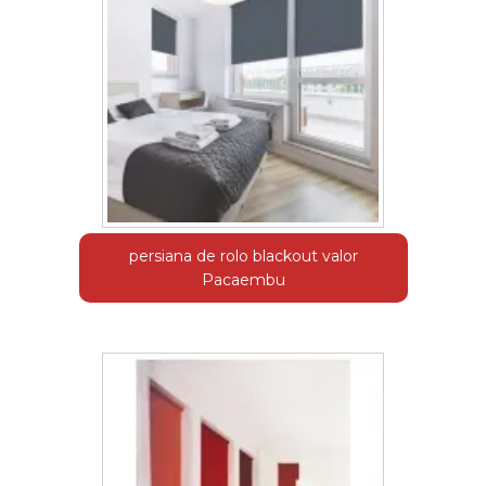
persiana de rolo blackout valor
Pacaembu