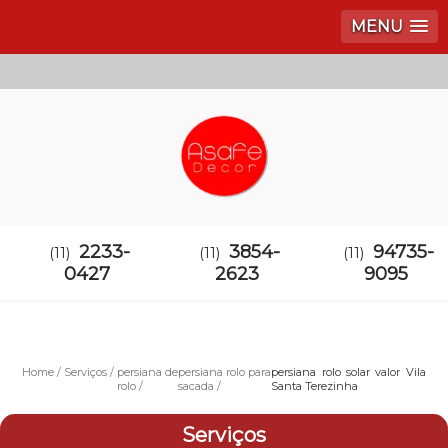
MENU
2233-
3854-
94735-
(11)
(11)
(11)
0427
2623
9095
Home
Serviços
persiana de
persiana rolo para
persiana rolo solar valor Vila
rolo
sacada
Santa Terezinha
Serviços