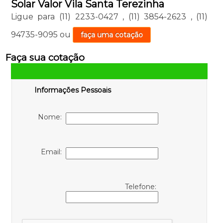
Solar Valor Vila Santa Terezinha
Ligue para
(11) 2233-0427
,
(11) 3854-2623
,
(11)
94735-9095
ou
faça uma cotação
Faça sua cotação
Informações Pessoais
Nome:
Email:
Telefone: