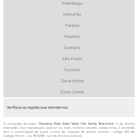
Mandaqui
Morumbi
Paraíso
Paulista
Santana
São Paulo
Tucuruvi
Zona Norte
Zona Oeste
Verifique as regiões que atendemos
O conteúdo do texto "
Persiana Rolo Solar Valor Vila Santa Terezinha
" é de direito
reservado. Sua reprodução, parcial ou total, mesmo citando nossos links, é proibida
sem a autorização do autor. Crime de violação de direito autoral – artigo 184 do
Código Penal –
Lei 9610/98 - Lei de direitos autorais
.