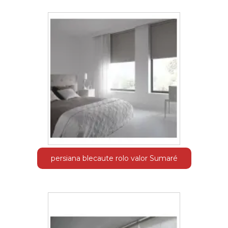
persiana blecaute rolo valor Sumaré