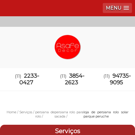
MENU
2233-
3854-
94735-
(11)
(11)
(11)
0427
2623
9095
Home
Serviços
persiana de
persiana rolo para
loja de persiana rolo solar
rolo
sacada
parque peruche
Serviços