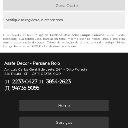
Zona Oeste
Verifique as regiões que atendemos
O conteúdo do texto "
Loja de Persiana Rolo Solar Parque Peruche
" é de direito
reservado. Sua reprodução, parcial ou total, mesmo citando nossos links, é proibida
sem a autorização do autor. Crime de violação de direito autoral – artigo 184 do
Código Penal –
Lei 9610/98 - Lei de direitos autorais
.
Asafe Decor - Persiana Rolo
Av. Luis Carlos Gentili de Laete, 244 - Orto Florestal
São Paulo - SP - CEP: 02378-000
2233-0427
3854-2623
(11)
(11)
94735-9095
(11)
Home
Serviços