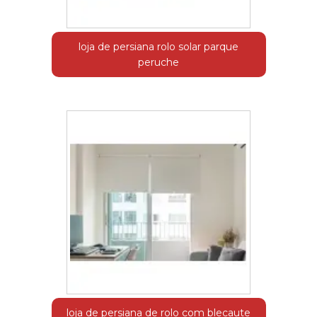
loja de persiana rolo solar parque
peruche
loja de persiana de rolo com blecaute