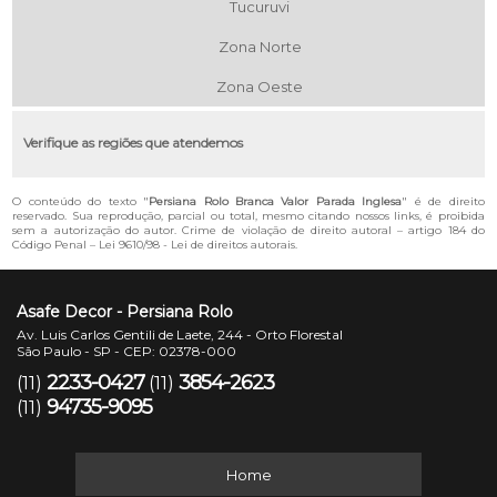
Tucuruvi
Zona Norte
Zona Oeste
Verifique as regiões que atendemos
O conteúdo do texto "
Persiana Rolo Branca Valor Parada Inglesa
" é de direito
reservado. Sua reprodução, parcial ou total, mesmo citando nossos links, é proibida
sem a autorização do autor. Crime de violação de direito autoral – artigo 184 do
Código Penal –
Lei 9610/98 - Lei de direitos autorais
.
Asafe Decor - Persiana Rolo
Av. Luis Carlos Gentili de Laete, 244 - Orto Florestal
São Paulo - SP - CEP: 02378-000
2233-0427
3854-2623
(11)
(11)
94735-9095
(11)
Home