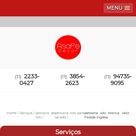
MENU
2233-
3854-
94735-
(11)
(11)
(11)
0427
2623
9095
Home
Serviços
persiana de
persiana rolo para
persiana rolo branca valor
rolo
sacada
Parada Inglesa
Serviços