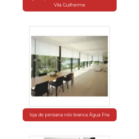
Vila Guilherme
loja de persiana rolo branca Água Fria