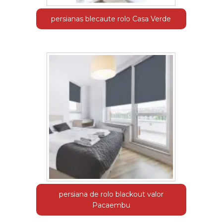
persianas blecaute rolo Casa Verde
persiana de rolo blackout valor
Pacaembu