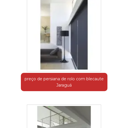
preço de persiana de rolo com blecaute
Jaraguá