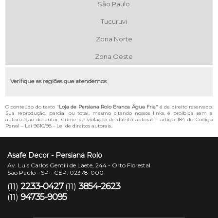
São Paulo
Tucuruvi
Zona Norte
Zona Oeste
Verifique as regiões que atendemos
O conteúdo do texto "
Loja de Persiana Rolo Branca Água Fria
" é de direito reservado.
Sua reprodução, parcial ou total, mesmo citando nossos links, é proibida sem a
autorização do autor. Crime de violação de direito autoral – artigo 184 do Código
Penal –
Lei 9610/98 - Lei de direitos autorais
.
Asafe Decor - Persiana Rolo
Av. Luis Carlos Gentili de Laete, 244 - Orto Florestal
São Paulo - SP - CEP: 02378-000
2233-0427
3854-2623
(11)
(11)
94735-9095
(11)