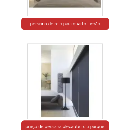
persiana de rolo para quarto Limão
preço de persiana blecaute rolo parque