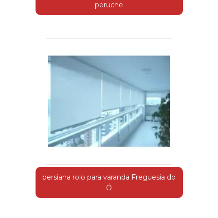
peruche
persiana rolo para varanda Freguesia do
Ó