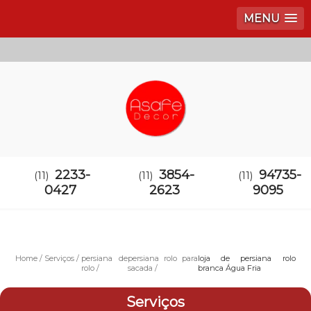
MENU
2233-
3854-
94735-
(11)
(11)
(11)
0427
2623
9095
Home
Serviços
persiana de
persiana rolo para
loja de persiana rolo
rolo
sacada
branca Água Fria
Serviços