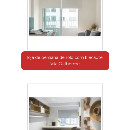
loja de persiana de rolo com blecaute
Vila Guilherme