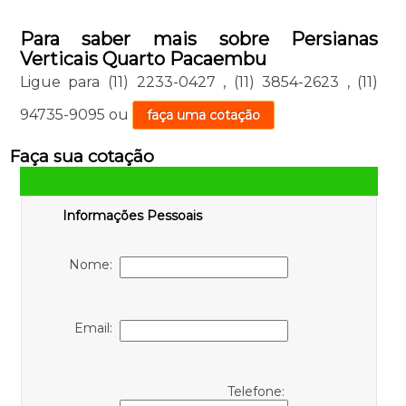
Para saber mais sobre Persianas
Verticais Quarto Pacaembu
Ligue para
(11) 2233-0427
,
(11) 3854-2623
,
(11)
94735-9095
ou
faça uma cotação
Faça sua cotação
Informações Pessoais
Nome:
Email:
Telefone: