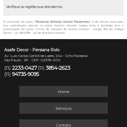
Verifique as regiões que atendemos
O conteúdo do texto "
Persianas Verticais Quarto Pacaembu
" é de direito reservado.
Sua reprodução, parcial ou total, mesmo citando nossos links, é proibida sem a
autorização do autor. Crime de violação de direito autoral – artigo 184 do Código
Penal –
Lei 9610/98 - Lei de direitos autorais
.
Asafe Decor - Persiana Rolo
Av. Luis Carlos Gentili de Laete, 244 - Orto Florestal
São Paulo - SP - CEP: 02378-000
2233-0427
3854-2623
(11)
(11)
94735-9095
(11)
Home
Serviços
Contato