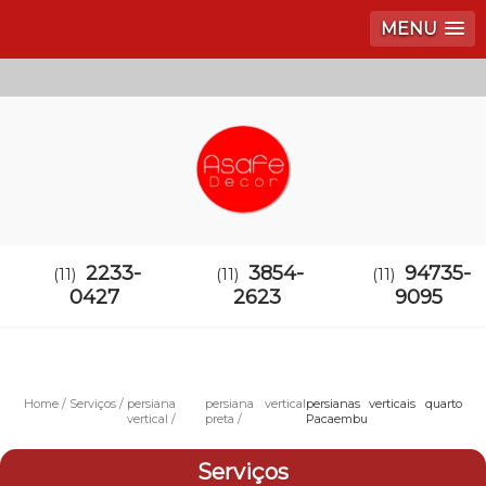
MENU
2233-
3854-
94735-
(11)
(11)
(11)
0427
2623
9095
Home
Serviços
persiana
persiana vertical
persianas verticais quarto
vertical
preta
Pacaembu
Serviços