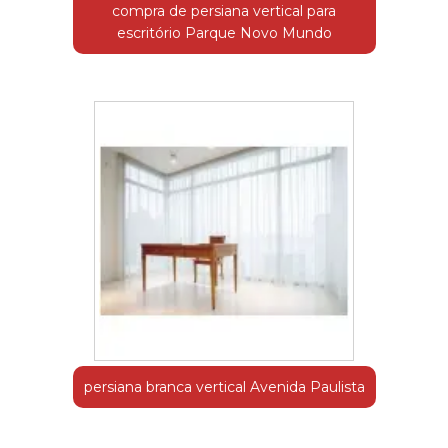
compra de persiana vertical para
escritório Parque Novo Mundo
persiana branca vertical Avenida Paulista