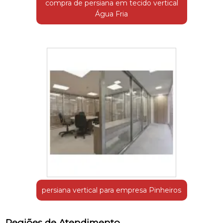
compra de persiana em tecido vertical
Água Fria
persiana vertical para empresa Pinheiros
Regiões de Atendimento