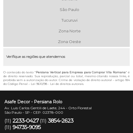
São Paulo
Tucuruvi
Zona Norte
Zona Oeste
Verifique as regiões que atendemos
O conteúdo do texto "
Persiana Vertical para Empresa para Comprar Vila Romana
" é
de direito reservado. Sua reprodução, parcial ou total, mesmo citando nossos links, é
proibida sem a autorização do autor. Crime de violação de direito autoral – artigo 184
do Código Penal –
Lei 9610/98 - Lei de direitos autorais
.
Asafe Decor - Persiana Rolo
Av. Luis Carlos Gentili de Laete, 244 - Orto Florestal
São Paulo - SP - CEP: 02378-000
2233-0427
3854-2623
(11)
(11)
94735-9095
(11)