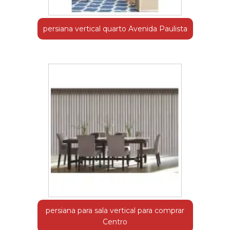
persiana vertical quarto Avenida Paulista
persiana para sala vertical para comprar
Centro