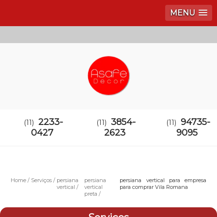
MENU
2233-
3854-
94735-
(11)
(11)
(11)
0427
2623
9095
Home
Serviços
persiana
persiana
persiana vertical para empresa
vertical
vertical
para comprar Vila Romana
preta