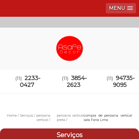
MENU
2233-
3854-
94735-
(11)
(11)
(11)
0427
2623
9095
Home
Serviços
persiana
persiana vertical
compra de persiana vertical
vertical
preta
sala Faria Lima
Serviços