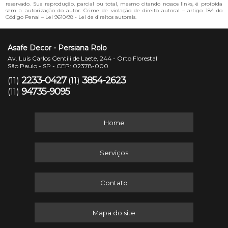
reservado. Sua reprodução, parcial ou total, mesmo citando nossos links, é proibida
sem a autorização do autor. Crime de violação de direito autoral – artigo 184 do
Código Penal –
Lei 9610/98 - Lei de direitos autorais
.
Asafe Decor - Persiana Rolo
Av. Luis Carlos Gentili de Laete, 244 - Orto Florestal
São Paulo - SP - CEP: 02378-000
2233-0427
3854-2623
(11)
(11)
94735-9095
(11)
Home
Serviços
Contato
Mapa do site