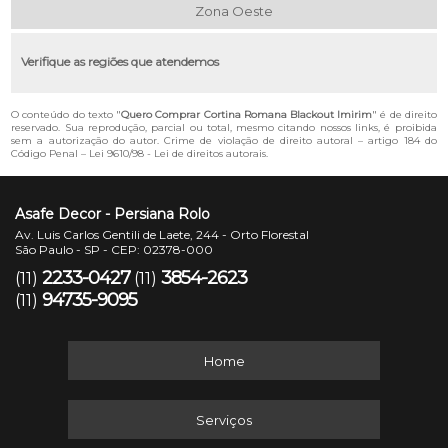
Zona Oeste
Verifique as regiões que atendemos
O conteúdo do texto "
Quero Comprar Cortina Romana Blackout Imirim
" é de direito
reservado. Sua reprodução, parcial ou total, mesmo citando nossos links, é proibida
sem a autorização do autor. Crime de violação de direito autoral – artigo 184 do
Código Penal –
Lei 9610/98 - Lei de direitos autorais
.
Asafe Decor - Persiana Rolo
Av. Luis Carlos Gentili de Laete, 244 - Orto Florestal
São Paulo - SP - CEP: 02378-000
2233-0427
3854-2623
(11)
(11)
94735-9095
(11)
Home
Serviços