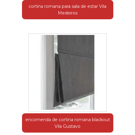
cortina romana para sala de estar Vila
Medeiros
encomenda de cortina romana blackout
Vila Gustavo