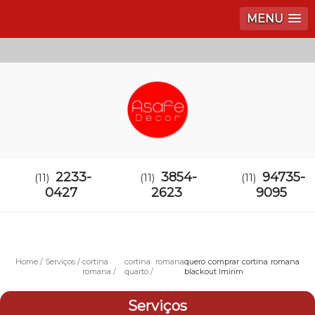
MENU
2233-
3854-
94735-
(11)
(11)
(11)
0427
2623
9095
Home
Serviços
cortina
cortina romana
quero comprar cortina romana
romana
quarto
blackout Imirim
Serviços