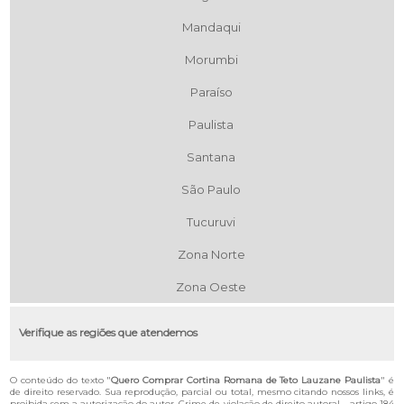
Mandaqui
Morumbi
Paraíso
Paulista
Santana
São Paulo
Tucuruvi
Zona Norte
Zona Oeste
Verifique as regiões que atendemos
O conteúdo do texto "
Quero Comprar Cortina Romana de Teto Lauzane Paulista
" é
de direito reservado. Sua reprodução, parcial ou total, mesmo citando nossos links, é
proibida sem a autorização do autor. Crime de violação de direito autoral – artigo 184