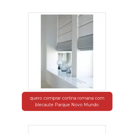
quero comprar cortina romana com
blecaute Parque Novo Mundo