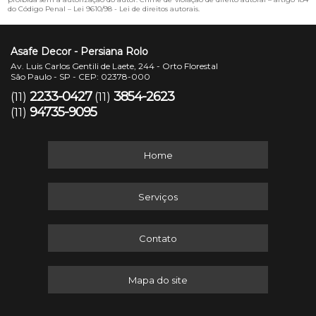
do Código Penal –
Lei 9610/98 - Lei de direitos autorais
.
Asafe Decor - Persiana Rolo
Av. Luis Carlos Gentili de Laete, 244 - Orto Florestal
São Paulo - SP - CEP: 02378-000
2233-0427
3854-2623
(11)
(11)
94735-9095
(11)
Home
Serviços
Contato
Mapa do site