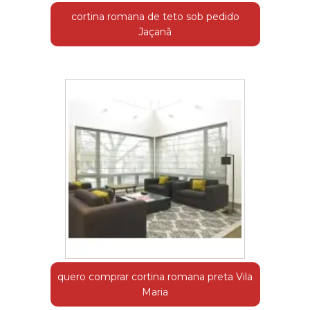
cortina romana de teto sob pedido
Jaçanã
quero comprar cortina romana preta Vila
Maria