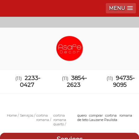
MENU
2233-
3854-
94735-
(11)
(11)
(11)
0427
2623
9095
Home
Serviços
cortina
cortina
quero comprar cortina romana
romana
romana
de teto Lauzane Paulista
quarto