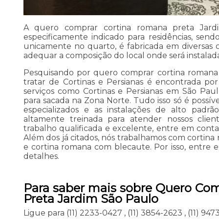
A quero comprar cortina romana preta Jar
especificamente indicado para residências, sendo
unicamente no quarto, é fabricada em diversas 
adequar a composição do local onde será instalada
Pesquisando por quero comprar cortina romana 
tratar de Cortinas e Persianas é encontrada p
serviços como Cortinas e Persianas em São Paulo
para sacada na Zona Norte. Tudo isso só é possíve
especializados e as instalações de alto pad
altamente treinada para atender nossos clie
trabalho qualificada e excelente, entre em conta
Além dos já citados, nós trabalhamos com cortin
e cortina romana com blecaute. Por isso, entre 
detalhes.
Para saber mais sobre Quero Co
Preta Jardim São Paulo
Ligue para
(11) 2233-0427
,
(11) 3854-2623
,
(11) 94