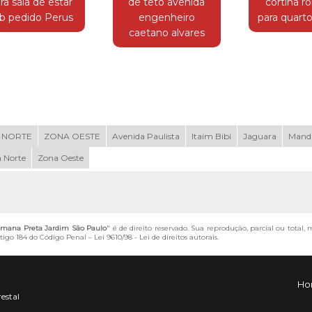
ra sala de estar
de teto avenida
cortina 
b pedido Perus
engenheiro
para quart
caetano alvares
 NORTE
ZONA OESTE
Avenida Paulista
Itaim Bibi
Jaguara
Mand
 Norte
Zona Oeste
omana Preta Jardim São Paulo
" é de direito reservado. Sua reprodução, parcial ou total
artigo 184 do Código Penal –
Lei 9610/98 - Lei de direitos autorais
.
Ho
restal