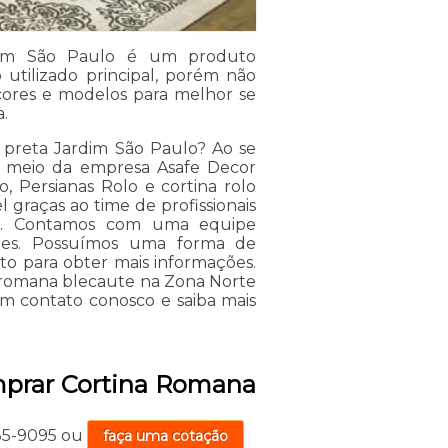
dim São Paulo é um produto
 utilizado principal, porém não
cores e modelos para melhor se
.
preta Jardim São Paulo? Ao se
or meio da empresa Asafe Decor
, Persianas Rolo e cortina rolo
l graças ao time de profissionais
rão. Contamos com uma equipe
ntes. Possuímos uma forma de
to para obter mais informações.
a romana blecaute na Zona Norte
em contato conosco e saiba mais
mprar Cortina Romana
735-9095
ou
faça uma cotação