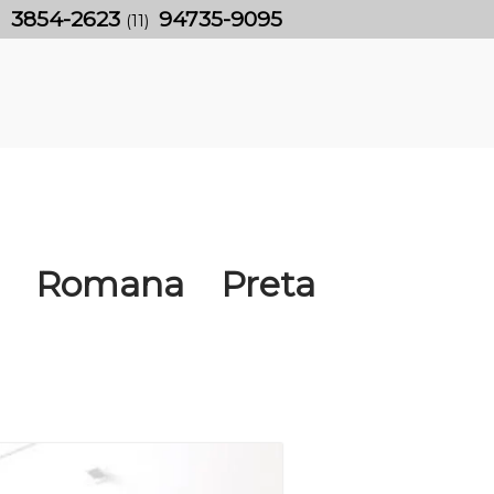
3854-2623
94735-9095
)
(11)
a Romana Preta