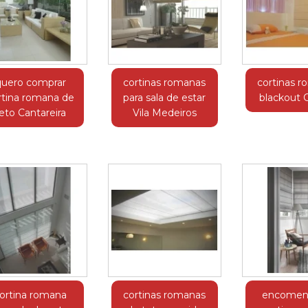
quero comprar
cortinas romanas
cortinas 
rtina romana de
para sala de estar
blackout C
eto Cantareira
Vila Medeiros
ortina romana
cortinas romanas
encomen