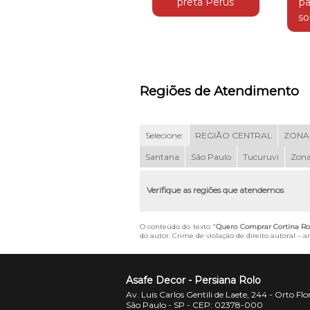
preta Perus
pa
so
Regiões de Atendimento
Selecione:
REGIÃO CENTRAL
ZONA
Santana
São Paulo
Tucuruvi
Zona
Verifique as regiões que atendemos
O conteúdo do texto "
Quero Comprar Cortina R
do autor. Crime de violação de direito autoral – 
Asafe Decor - Persiana Rolo
Av. Luis Carlos Gentili de Laete, 244 - Orto Flo
São Paulo - SP - CEP: 02378-000