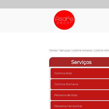
Home
Serviços
cortina romana
cortina ro
Serviços
Cortina Rolo
Cortina Romana
Persiana de Rolo
Persiana Horizontal