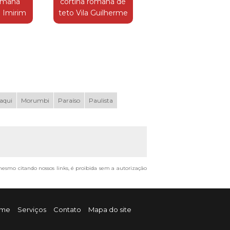
romana
cortina romana de
o Imirim
teto Vila Guilherme
aqui
Morumbi
Paraíso
Paulista
, mesmo citando nossos links, é proibida sem a autorização
me
Serviços
Contato
Mapa do site