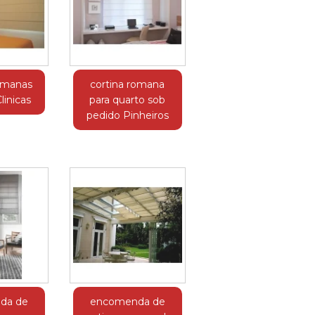
romanas
cortina romana
linicas
para quarto sob
pedido Pinheiros
da de
encomenda de