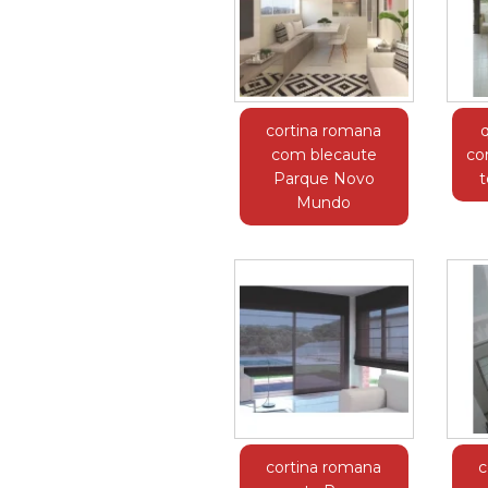
cortina romana
com blecaute
co
Parque Novo
t
Mundo
cortina romana
c