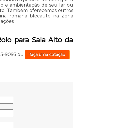
o e ambientação de seu lar ou
ento. Também oferecemos outros
rtina romana blecaute na Zona
mações.
olo para Sala Alto da
735-9095
ou
faça uma cotação