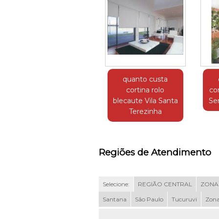
quanto custa
cortina rolo
co
blecaute Vila Santa
Ser
Terezinha
Regiões de Atendimento
Selecione:
REGIÃO CENTRAL
ZONA
Santana
São Paulo
Tucuruvi
Zona