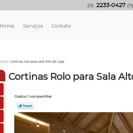
2233-0427
(11)
(11
Home
Serviços
Contato
ckout
cortinas rolo para sala Alto da Lapa
Cortinas Rolo para Sala Al
Gostou? compartilhe!