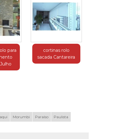
olo para
cortinas rolo
amento
sacada Cantareira
Julho
aqui
Morumbi
Paraíso
Paulista