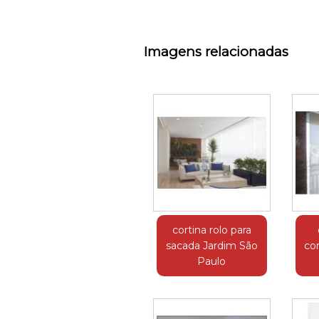
Imagens relacionadas
cortina rolo para
sacada Jardim São
cor
Paulo