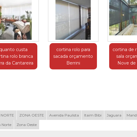
quanto custa
cortina rolo para
cortina de r
rtina rolo branca
sacada orçamento
sala orç
ra da Cantareira
Berrini
Nove de 
 NORTE
ZONA OESTE
Avenida Paulista
Itaim Bibi
Jaguara
Mand
 Norte
Zona Oeste