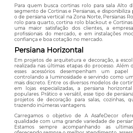
Para quem busca cortinas rolo para sala Alto 
segmento de Cortinas e Persianas, e disponibiliza
o de persiana vertical na Zona Norte, Persianas Rol
rolo para quarto, cortina rolo blackout e Cortina
uma maior satisfação dos clientes, a empres
profissionais do mercado, e em instalações mod
confiança e boa cotação no mercado.
Persiana Horizontal
Em projetos de arquitetura e decoração, a esco
realizada nas últimas etapas do processo. Além
esses acessórios desempenham um papel f
controlando a luminosidade e servindo como um f
mais discreto. Entre os diversos modelos de cor
em lojas especializadas, a persiana horizon
populares. Prático e versátil, esse tipo de persia
projetos de decoração para salas, cozinhas, qu
trazendo inúmeras vantagens.
Carregamos o objetivo de A AsafeDecor ofer
qualidade com uma grande variedade de persiana
Estamos sempre acompanhando as ultimas
oferecendo sempre o melhor atendimento, assess