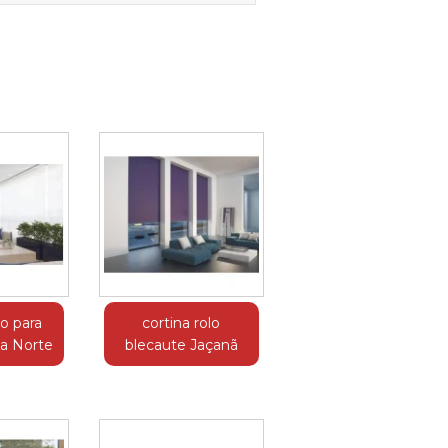
lo para
cortina rolo
a Norte
blecaute Jaçanã