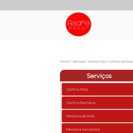
Home
Serviços
cortina rolo
cortina rolo bla
Serviços
Cortina Rolo
Cortina Romana
Persiana de Rolo
Persiana Horizontal