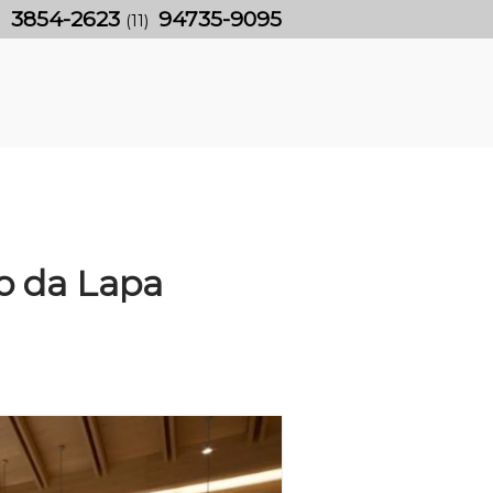
3854-2623
94735-9095
)
(11)
to da Lapa