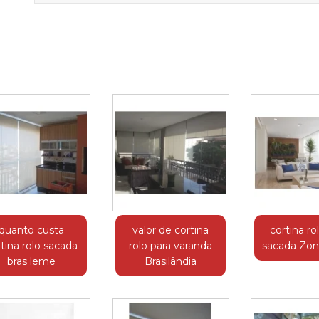
quanto custa
valor de cortina
cortina ro
tina rolo sacada
rolo para varanda
sacada Zon
bras leme
Brasilândia