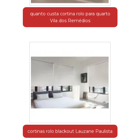
quanto custa cortina rolo para quarto
Vila dos Remédios
cortinas rolo blackout Lauzane Paulista