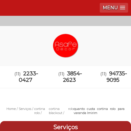
MENU
2233-
3854-
94735-
(11)
(11)
(11)
0427
2623
9095
Home
Serviços
cortina
cortina rolo
quanto custa cortina rolo para
rolo
blackout
varanda Imirim
Serviços