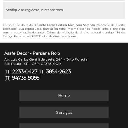
Verifique as regiões que atendemos
O conteúdo do texto "
Quanto Custa Cortina Rolo para Varanda Imirim
" é de direito
reservado. Sua reprodução, parcial ou total, mesmo citando nossos links, é proibida
sem a autorização do autor. Crime de violação de direito autoral – artigo 184 do
Código Penal –
Lei 9610/98 - Lei de direitos autorais
.
Asafe Decor - Persiana Rolo
Av. Luis Carlos Gentili de Laete, 244 - Orto Florestal
São Paulo - SP - CEP: 02378-000
2233-0427
3854-2623
(11)
(11)
94735-9095
(11)
Home
Serviços