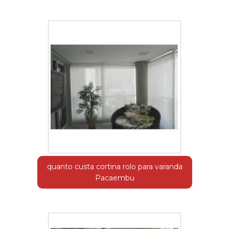
quanto custa cortina rolo para varanda
Pacaembu