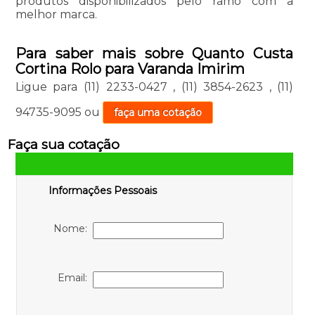
produtos disponibilizados pelo ramo com a
melhor marca.
Para saber mais sobre Quanto Custa
Cortina Rolo para Varanda Imirim
Ligue para
(11) 2233-0427
,
(11) 3854-2623
,
(11)
94735-9095
ou
faça uma cotação
Faça sua cotação
Informações Pessoais
Nome:
Email: