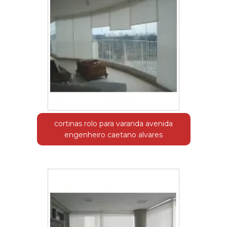
cortinas rolo para varanda avenida
engenheiro caetano alvares