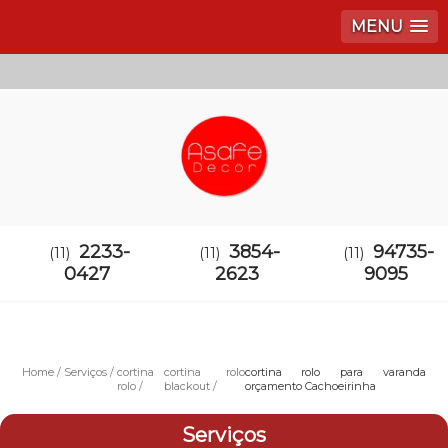
MENU
2233-
3854-
94735-
(11)
(11)
(11)
0427
2623
9095
Home
Serviços
cortina
cortina rolo
cortina rolo para varanda
rolo
blackout
orçamento Cachoeirinha
Serviços