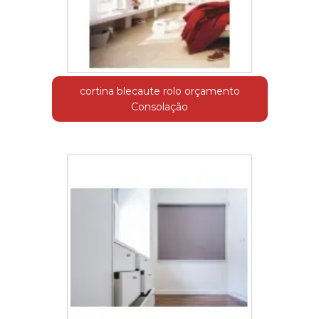
cortina blecaute rolo orçamento
Consolação