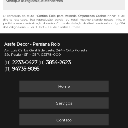
Verifique as regiões que atendemos
O conteúdo do texto "
Cortina Rolo para Varanda Orçamento Cachoeirinha
" é de
direito reservado. Sua reprodução, parcial ou total, mesmo citando nossos links, é
proibida sem a autorização do autor. Crime de violação de direito autoral – artigo 184
do Código Penal –
Lei 9610/98 - Lei de direitos autorais
.
Asafe Decor - Persiana Rolo
Av. Luis Carlos Gentili de Laete, 244 - Orto Florestal
São Paulo - SP - CEP: 02378-000
2233-0427
3854-2623
(11)
(11)
94735-9095
(11)
Home
Serviços
Contato