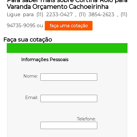
Varanda Orçamento Cachoeirinha
Ligue para
(11) 2233-0427
,
(11) 3854-2623
,
(11)
94735-9095
ou
faça uma cotação
Faça sua cotação
Informações Pessoais
Nome:
Email:
Telefone: