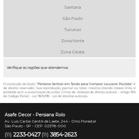
Santana
São Paulo
Tucuruvi
Zona Norte
Zona Oeste
Verifique as regiões que atendemos
O conteúdo do texto "
Persiana Vertical em Tecido para Comprar Lauzane Paulista
" é
de direito reservado. Sua reprodução, parcial ou total, mesmo citando nossos links, é
proibida sem a autorização do autor. Crime de violação de direito autoral – artigo 184
do Código Penal –
Lei 9610/98 - Lei de direitos autorais
.
Asafe Decor - Persiana Rolo
Av. Luis Carlos Gentili de Laete, 244 - Orto Florestal
São Paulo - SP - CEP: 02378-000
2233-0427
3854-2623
(11)
(11)