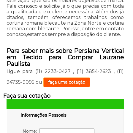
satisfação, que são os maiores objetivos da marca.
Fale conosco e solicite já o que precisa com toda
a qualificada e excelente necessária. Além dos já
citados, também oferecemos trabalhos como
cortina romana blecaute na Zona Norte e cortina
romana com blecaute. Por isso, entre em contato
conosco,estamos sempre a disposição do cliente.
Para saber mais sobre Persiana Vertical
em Tecido para Comprar Lauzane
Paulista
Ligue para
(11) 2233-0427
,
(11) 3854-2623
,
(11)
94735-9095
ou
faça uma cotação
Faça sua cotação
Informações Pessoais
Nome: