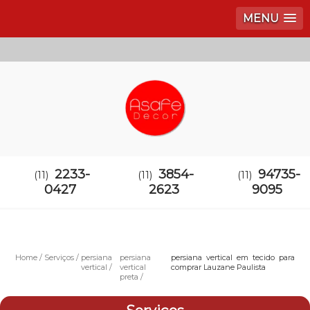
MENU
2233-
3854-
94735-
(11)
(11)
(11)
0427
2623
9095
Home
Serviços
persiana
persiana
persiana vertical em tecido para
vertical
vertical
comprar Lauzane Paulista
preta