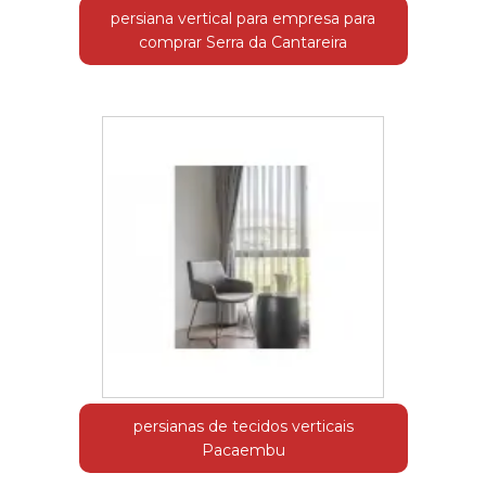
persiana vertical para empresa para
comprar Serra da Cantareira
persianas de tecidos verticais
Pacaembu