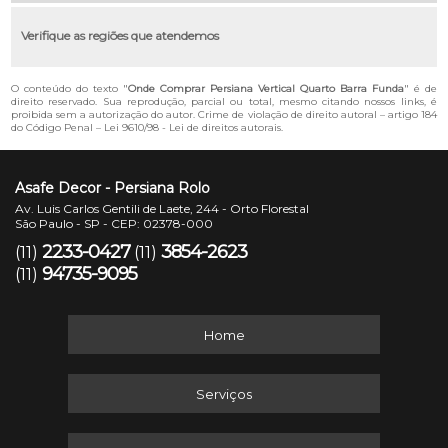
Verifique as regiões que atendemos
O conteúdo do texto "
Onde Comprar Persiana Vertical Quarto Barra Funda
" é de
direito reservado. Sua reprodução, parcial ou total, mesmo citando nossos links, é
proibida sem a autorização do autor. Crime de violação de direito autoral – artigo 184
do Código Penal –
Lei 9610/98 - Lei de direitos autorais
.
Asafe Decor - Persiana Rolo
Av. Luis Carlos Gentili de Laete, 244 - Orto Florestal
São Paulo - SP - CEP: 02378-000
2233-0427
3854-2623
(11)
(11)
94735-9095
(11)
Home
Serviços