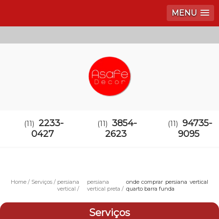
MENU
2233-
3854-
94735-
(11)
(11)
(11)
0427
2623
9095
Home
Serviços
persiana
persiana
onde comprar persiana vertical
vertical
vertical preta
quarto barra funda
Serviços