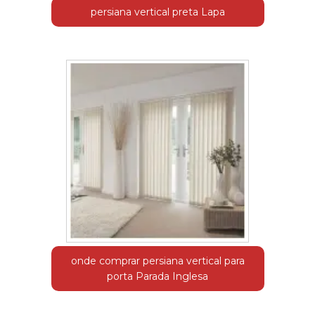
persiana vertical preta Lapa
onde comprar persiana vertical para
porta Parada Inglesa