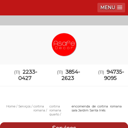
MENU
2233-
3854-
94735-
(11)
(11)
(11)
0427
2623
9095
Home
Serviços
cortina
cortina
encomenda de cortina romana
romana
romana
sala Jardim Santa Inês
quarto