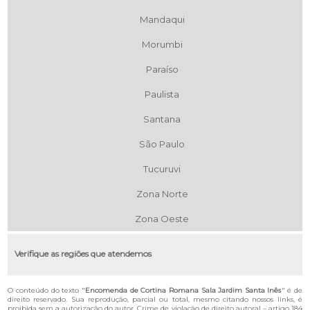
Mandaqui
Morumbi
Paraíso
Paulista
Santana
São Paulo
Tucuruvi
Zona Norte
Zona Oeste
Verifique as regiões que atendemos
O conteúdo do texto "
Encomenda de Cortina Romana Sala Jardim Santa Inês
" é de
direito reservado. Sua reprodução, parcial ou total, mesmo citando nossos links, é
proibida sem a autorização do autor. Crime de violação de direito autoral – artigo 184