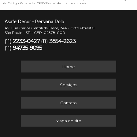
do Código Penal –
Lei 9610/98 - Lei de direitos autorais
.
Asafe Decor - Persiana Rolo
Av. Luis Carlos Gentili de Laete, 244 - Orto Florestal
São Paulo - SP - CEP: 02378-000
2233-0427
3854-2623
(11)
(11)
94735-9095
(11)
Home
Serviços
Contato
Mapa do site