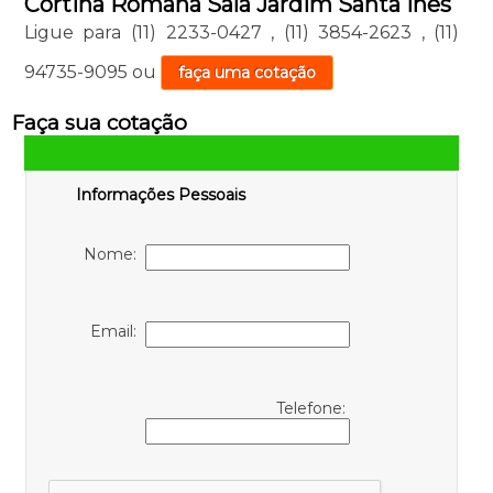
Cortina Romana Sala Jardim Santa Inês
Ligue para
(11) 2233-0427
,
(11) 3854-2623
,
(11)
94735-9095
ou
faça uma cotação
Faça sua cotação
Informações Pessoais
Nome:
Email:
Telefone: