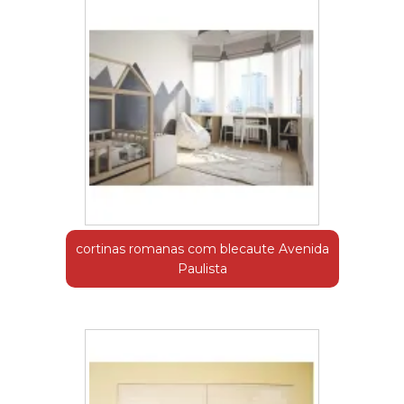
cortinas romanas com blecaute Avenida
Paulista