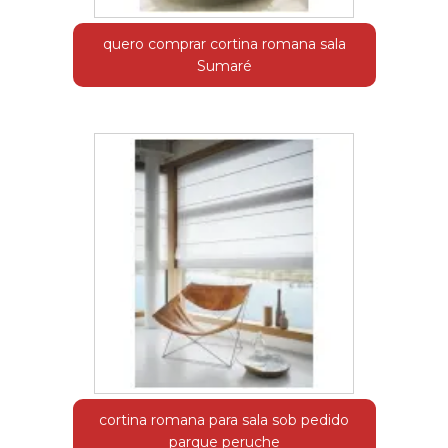
quero comprar cortina romana sala
Sumaré
cortina romana para sala sob pedido
parque peruche