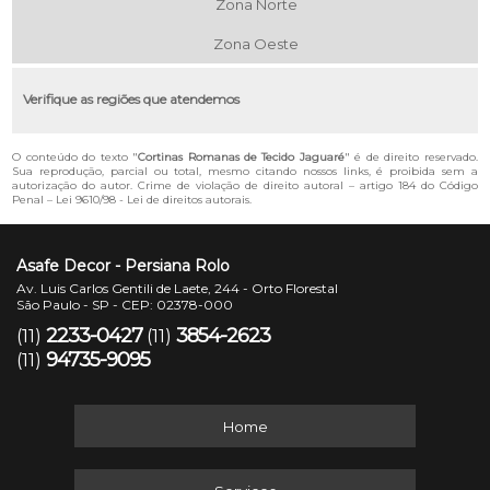
Zona Norte
Zona Oeste
Verifique as regiões que atendemos
O conteúdo do texto "
Cortinas Romanas de Tecido Jaguaré
" é de direito reservado.
Sua reprodução, parcial ou total, mesmo citando nossos links, é proibida sem a
autorização do autor. Crime de violação de direito autoral – artigo 184 do Código
Penal –
Lei 9610/98 - Lei de direitos autorais
.
Asafe Decor - Persiana Rolo
Av. Luis Carlos Gentili de Laete, 244 - Orto Florestal
São Paulo - SP - CEP: 02378-000
2233-0427
3854-2623
(11)
(11)
94735-9095
(11)
Home