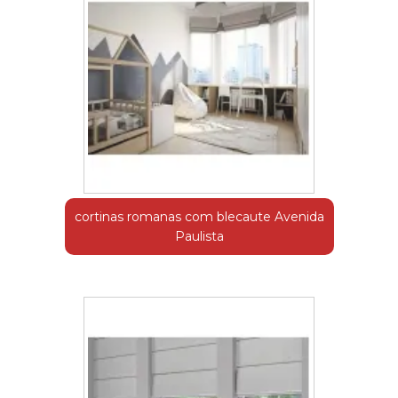
cortinas romanas com blecaute Avenida
Paulista