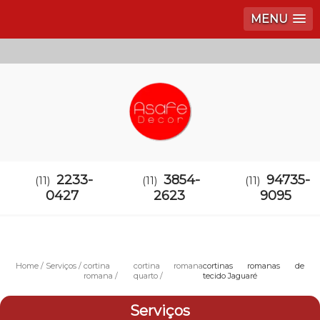
MENU
2233-
3854-
94735-
(11)
(11)
(11)
0427
2623
9095
Home
Serviços
cortina
cortina romana
cortinas romanas de
romana
quarto
tecido Jaguaré
Serviços