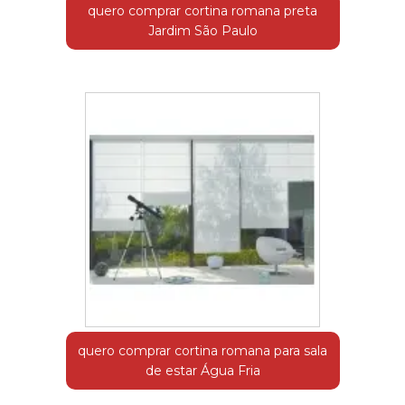
quero comprar cortina romana preta
Jardim São Paulo
quero comprar cortina romana para sala
de estar Água Fria