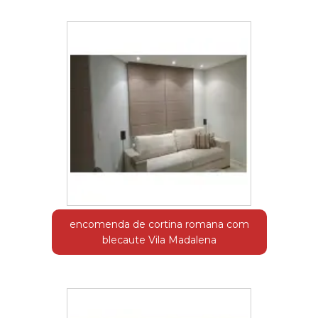
encomenda de cortina romana com
blecaute Vila Madalena