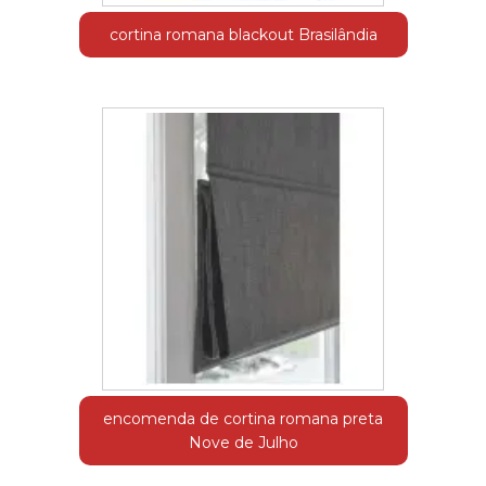
cortina romana blackout Brasilândia
encomenda de cortina romana preta
Nove de Julho