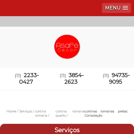
MENU
2233-
3854-
94735-
(11)
(11)
(11)
0427
2623
9095
Home
Serviços
cortina
cortina romana
cortinas romanas pretas
romana
quarto
Consolação
Serviços