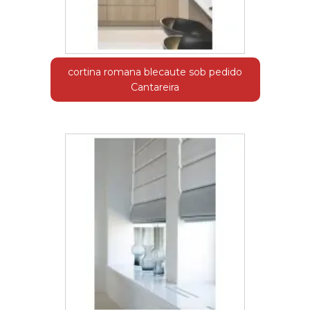
cortina romana blecaute sob pedido
Cantareira