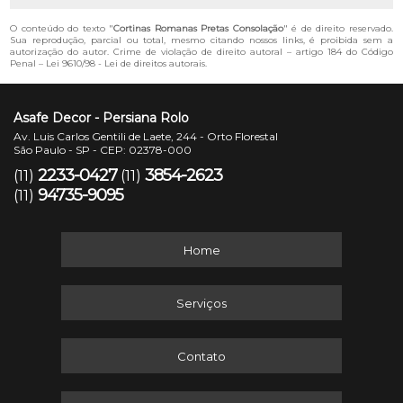
O conteúdo do texto "
Cortinas Romanas Pretas Consolação
" é de direito reservado.
Sua reprodução, parcial ou total, mesmo citando nossos links, é proibida sem a
autorização do autor. Crime de violação de direito autoral – artigo 184 do Código
Penal –
Lei 9610/98 - Lei de direitos autorais
.
Asafe Decor - Persiana Rolo
Av. Luis Carlos Gentili de Laete, 244 - Orto Florestal
São Paulo - SP - CEP: 02378-000
2233-0427
3854-2623
(11)
(11)
94735-9095
(11)
Home
Serviços
Contato