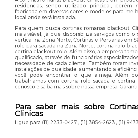
residências, sendo utilizado principal, poré
fabricada em diversas cores e modelos para mel
local onde será instalada.
Para quem busca cortinas romanas blackout Cli
mais viável, já que disponibiliza serviços como o
vertical na Zona Norte, Cortinas e Persianas em S
rolo para sacada na Zona Norte, cortina rolo blac
cortina blackout rolo. Além disso, a empresa t
qualificado, através de funcionários especializa
necessidade de cada cliente. Também foram inve
instalações de qualidade, aumentando a eficiênci
você pode encontrar o que almeja. Além dos
trabalhamos com cortina rolo sacada e cortina 
conosco e saiba mais sobre nossa empresa. Garantim
Para saber mais sobre Cortin
Clinicas
Ligue para
(11) 2233-0427
,
(11) 3854-2623
,
(11) 94