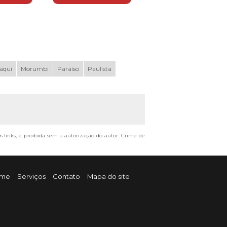
aqui
Morumbi
Paraíso
Paulista
os links, é proibida sem a autorização do autor. Crime de
me
Serviços
Contato
Mapa do site