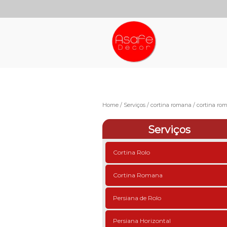
Home
Serviços
cortina romana
cortina ro
Serviços
Cortina Rolo
Cortina Romana
Persiana de Rolo
Persiana Horizontal