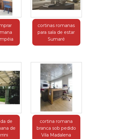
mprar
cortinas romanas
romana
para sala de estar
ompéia
Sumaré
da de
cortina romana
mana de
branca sob pedido
rini
Vila Madalena