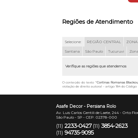
Regiões de Atendimento
Selecione:
REGIÃO CENTRAL
ZONA
Santana
São Paulo
Tucuruvi
Zona
Verifique as regiões que atendemos
O conteúdo do texto "
Cortinas Romanas Blackout
violação de direito autoral – artigo 184 do Código
Asafe Decor - Persiana Rolo
Av. Luis Carlos Gentili de Laete, 244 - Orto Flo
São Paulo - SP - CEP: 02378-000
2233-0427
3854-2623
(11)
(11)
94735-9095
(11)