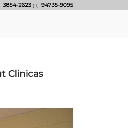
3854-2623
94735-9095
)
(11)
 Clinicas