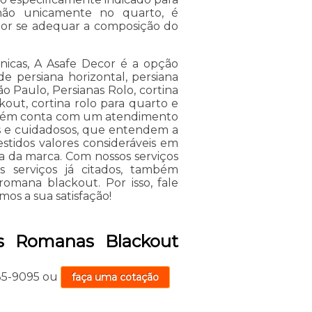
m não unicamente no quarto, é
hor se adequar a composição do
nicas, A Asafe Decor é a opção
 de persiana horizontal, persiana
ão Paulo, Persianas Rolo, cortina
kout, cortina rolo para quarto e
ambém conta com um atendimento
dos e cuidadosos, que entendem a
stidos valores consideráveis em
a da marca. Com nossos serviços
 serviços já citados, também
romana blackout. Por isso, fale
os a sua satisfação!
as Romanas Blackout
735-9095
ou
faça uma cotação