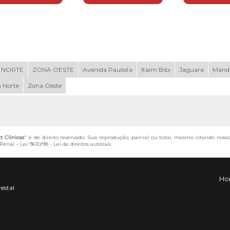
 NORTE
ZONA OESTE
Avenida Paulista
Itaim Bibi
Jaguara
Mand
 Norte
Zona Oeste
 Clinicas
" é de direito reservado. Sua reprodução, parcial ou total, mesmo citando noss
 Penal –
Lei 9610/98 - Lei de direitos autorais
.
Ho
restal