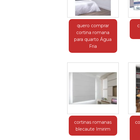
quero comprar
c
cortina romana
para quarto Água
Fria
cortinas romanas
co
blecaute Imirim