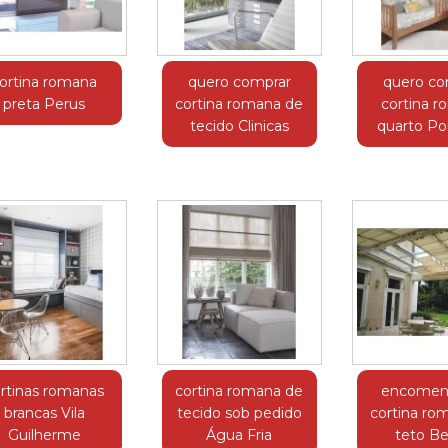
ortina romana
quero comprar
quero co
preta Perus
cortina romana de
cortina 
tecido Clinicas
quarto P
rtinas romanas
cortina romana de
encomen
brancas Vila
tecido sob pedido
cortina ro
Guilherme
Água Fria
teto Ber