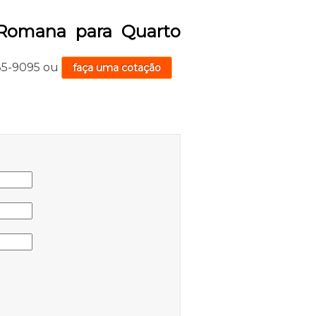
 Romana para Quarto
735-9095
ou
faça uma cotação