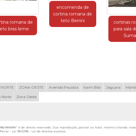
encomenda de
cortina romana de
teto Berrini
rtina romana de
cortinas 
teto bras leme
para sala d
Suma
 NORTE
ZONA OESTE
Avenida Paulista
Itaim Bibi
Jaguara
Mand
 Norte
Zona Oeste
rto Imirim
" é de direito reservado. Sua reprodução, parcial ou total, mesmo citando noss
 Penal –
Lei 9610/98 - Lei de direitos autorais
.