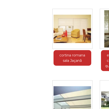
cortina romana
e
sala Jaçanã
c
qu