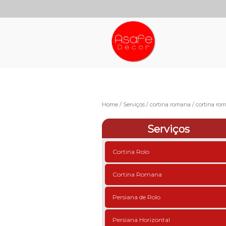
Home
Serviços
cortina romana
cortina ro
Serviços
Cortina Rolo
Cortina Romana
Persiana de Rolo
Persiana Horizontal