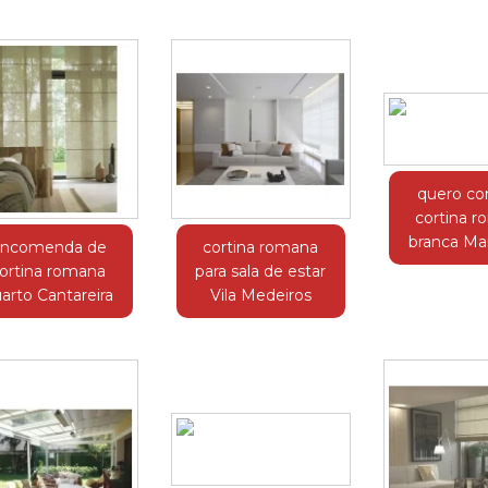
quero co
cortina 
branca Ma
ncomenda de
cortina romana
ortina romana
para sala de estar
arto Cantareira
Vila Medeiros