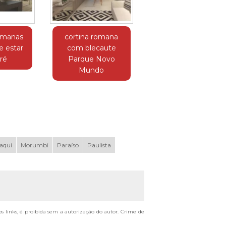
romanas
cortina romana
e estar
com blecaute
ré
Parque Novo
Mundo
aqui
Morumbi
Paraíso
Paulista
os links, é proibida sem a autorização do autor. Crime de