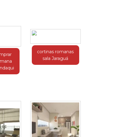
cortinas romanas
mprar
sala Jaraguá
romana
ndaqui