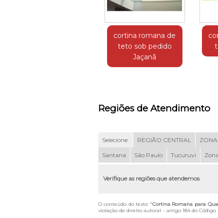
cortina romana de
co
teto sob pedido
Jaçanã
Regiões de Atendimento
Selecione:
REGIÃO CENTRAL
ZONA
Santana
São Paulo
Tucuruvi
Zona
Verifique as regiões que atendemos
O conteúdo do texto "
Cortina Romana para Qua
violação de direito autoral – artigo 184 do Código