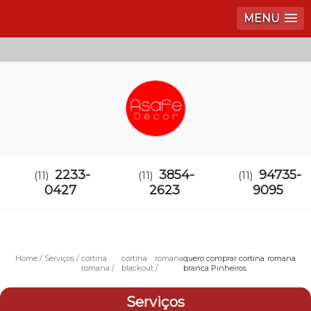
MENU
2233-
3854-
94735-
(11)
(11)
(11)
0427
2623
9095
Home
Serviços
cortina
cortina romana
quero comprar cortina romana
romana
blackout
branca Pinheiros
Serviços