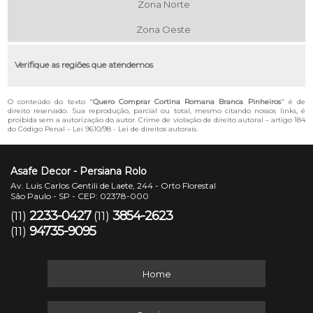
Zona Norte
Zona Oeste
Verifique as regiões que atendemos
O conteúdo do texto "
Quero Comprar Cortina Romana Branca Pinheiros
" é de
direito reservado. Sua reprodução, parcial ou total, mesmo citando nossos links, é
proibida sem a autorização do autor. Crime de violação de direito autoral – artigo 184
do Código Penal –
Lei 9610/98 - Lei de direitos autorais
.
Asafe Decor - Persiana Rolo
Av. Luis Carlos Gentili de Laete, 244 - Orto Florestal
São Paulo - SP - CEP: 02378-000
2233-0427
3854-2623
(11)
(11)
94735-9095
(11)
Home