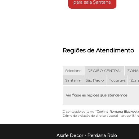
para sala Santana
Regiões de Atendimento
Selecione:
REGIÃO CENTRAL
ZONA
Santana
São Paulo
Tucuruvi
Zona
Verifique as regiões que atendemos
O conteúdo do texto "
Cortina Romana Blackout 
Crime de violação de direito autoral – artigo 184
Asafe Decor - Persiana Rolo