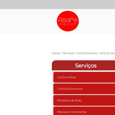
Home
Serviços
cortina romana
cortina ro
Serviços
Cortina Rolo
Cortina Romana
Persiana de Rolo
Persiana Horizontal