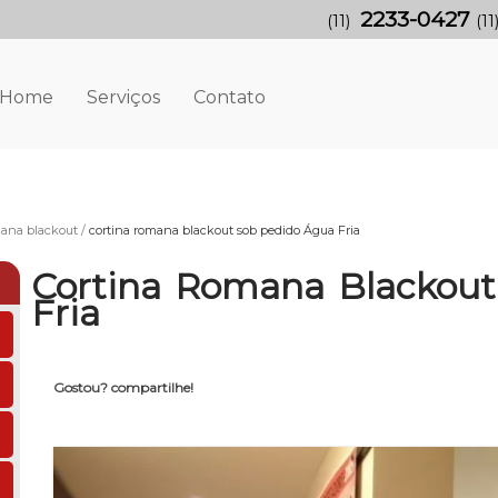
2233-0427
(11)
(11
Home
Serviços
Contato
mana blackout
cortina romana blackout sob pedido Água Fria
Cortina Romana Blackout
Fria
Gostou? compartilhe!