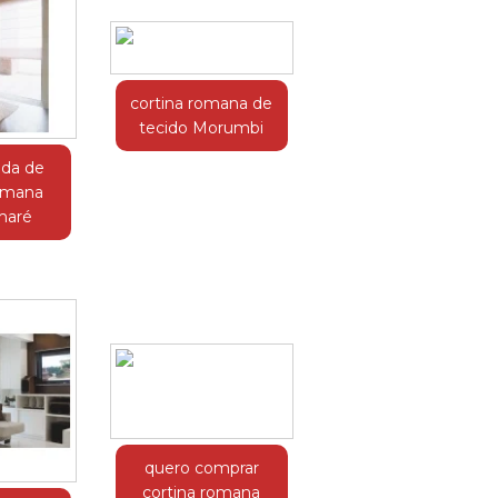
cortina romana de
tecido Morumbi
da de
romana
maré
quero comprar
cortina romana