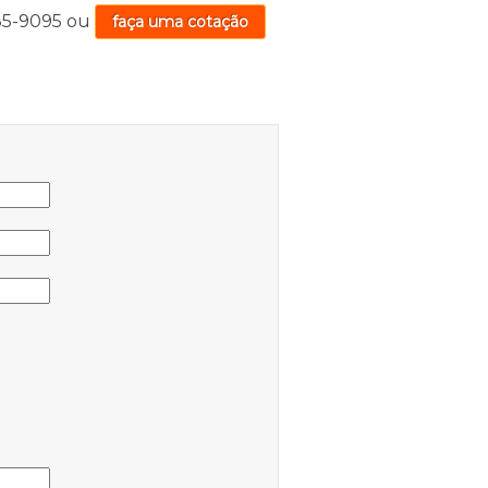
735-9095
ou
faça uma cotação