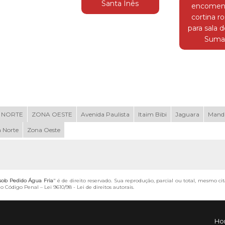
Santa Inês
encomen
cortina 
para sala d
Suma
 NORTE
ZONA OESTE
Avenida Paulista
Itaim Bibi
Jaguara
Mand
 Norte
Zona Oeste
sob Pedido Água Fria
" é de direito reservado. Sua reprodução, parcial ou total, mesmo ci
 do Código Penal –
Lei 9610/98 - Lei de direitos autorais
.
Ho