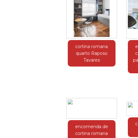
cortina romana
e
quarto Raposo
c
Tavares
pa
c
encomenda de
cortina romana