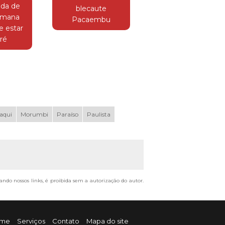
da de
blecaute
romana
Pacaembu
e estar
ré
aqui
Morumbi
Paraíso
Paulista
tando nossos links, é proibida sem a autorização do autor.
me
Serviços
Contato
Mapa do site