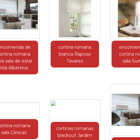
ncomenda de
cortina romana
encomen
ortina romana
branca Raposo
cortina 
ra sala de estar
Tavares
sala Su
Vila Albertina
ortina romana
cortinas romanas
sala Clinicas
blackout Jardim