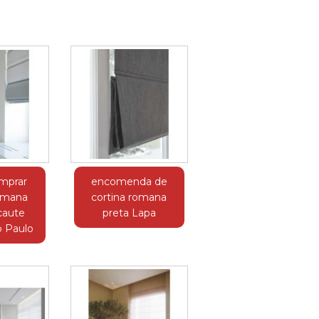
mprar
encomenda de
romana
cortina romana
caute
preta Lapa
o Paulo