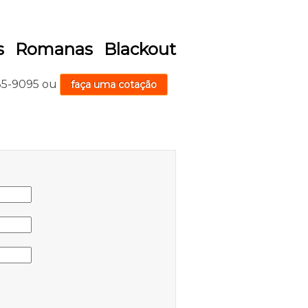
as Romanas Blackout
735-9095
ou
faça uma cotação