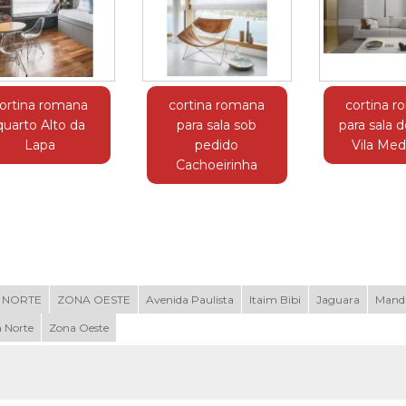
ortina romana
cortina romana
cortina 
quarto Alto da
para sala sob
para sala d
Lapa
pedido
Vila Med
Cachoeirinha
 NORTE
ZONA OESTE
Avenida Paulista
Itaim Bibi
Jaguara
Mand
 Norte
Zona Oeste