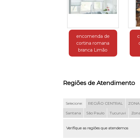
encomenda de
c
cortina romana
branca Limão
Regiões de Atendimento
Selecione:
REGIÃO CENTRAL
ZONA
Santana
São Paulo
Tucuruvi
Zona
Verifique as regiões que atendemos