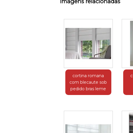
Imagens relacionadas
cortina romana
c
com blecaute sob
pedido bras leme