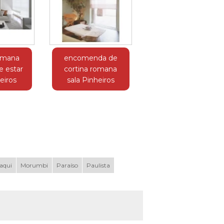
romana
encomenda de
e estar
cortina romana
eiros
sala Pinheiros
aqui
Morumbi
Paraíso
Paulista