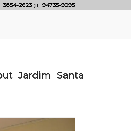
3854-2623
94735-9095
)
(11)
out Jardim Santa