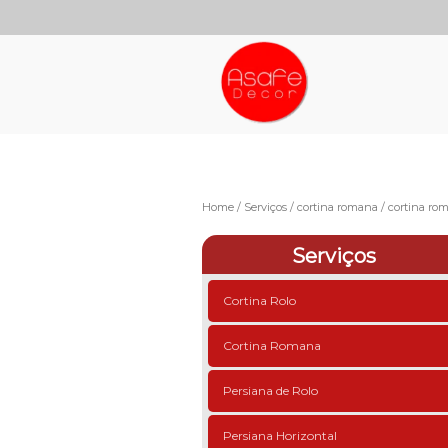
Home
Serviços
cortina romana
cortina ro
Serviços
Cortina Rolo
Cortina Romana
Persiana de Rolo
Persiana Horizontal