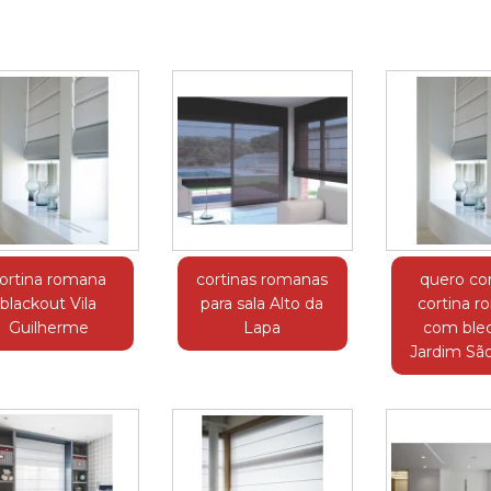
ortina romana
cortinas romanas
quero co
blackout Vila
para sala Alto da
cortina 
Guilherme
Lapa
com ble
Jardim Sã