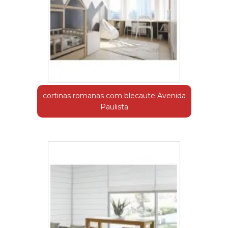
cortinas romanas com blecaute Avenida
Paulista