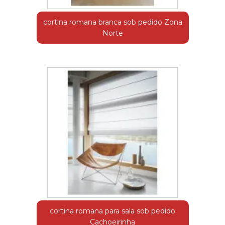
cortina romana branca sob pedido Zona
Norte
cortina romana para sala sob pedido
Cachoeirinha