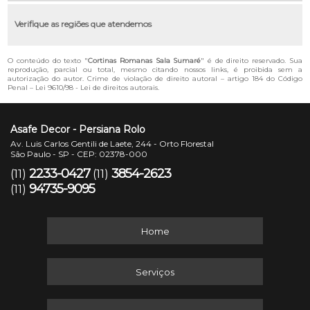
Verifique as regiões que atendemos
O conteúdo do texto "
Cortinas Romanas Sala Sumaré
" é de direito reservado. Sua
reprodução, parcial ou total, mesmo citando nossos links, é proibida sem a
autorização do autor. Crime de violação de direito autoral – artigo 184 do Código
Penal –
Lei 9610/98 - Lei de direitos autorais
.
Asafe Decor - Persiana Rolo
Av. Luis Carlos Gentili de Laete, 244 - Orto Florestal
São Paulo - SP - CEP: 02378-000
2233-0427
3854-2623
(11)
(11)
94735-9095
(11)
Home
Serviços