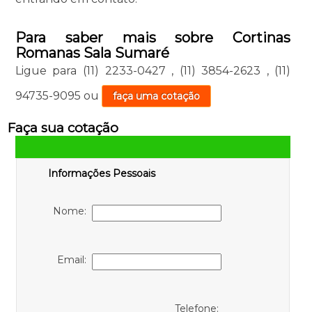
Para saber mais sobre Cortinas
Romanas Sala Sumaré
Ligue para
(11) 2233-0427
,
(11) 3854-2623
,
(11)
94735-9095
ou
faça uma cotação
Faça sua cotação
Informações Pessoais
Nome:
Email:
Telefone: