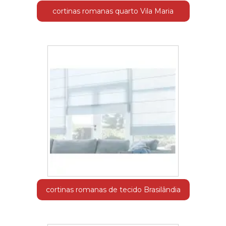
cortinas romanas quarto Vila Maria
cortinas romanas de tecido Brasilândia