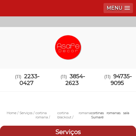
MENU
2233-
3854-
94735-
(11)
(11)
(11)
0427
2623
9095
Home
Serviços
cortina
cortina romana
cortinas romanas sala
romana
blackout
Sumaré
Serviços