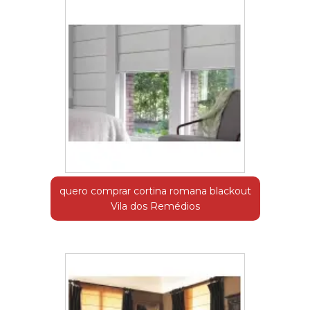
quero comprar cortina romana blackout
Vila dos Remédios