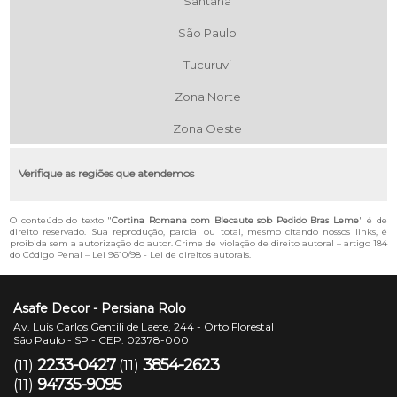
Santana
São Paulo
Tucuruvi
Zona Norte
Zona Oeste
Verifique as regiões que atendemos
O conteúdo do texto "
Cortina Romana com Blecaute sob Pedido Bras Leme
" é de
direito reservado. Sua reprodução, parcial ou total, mesmo citando nossos links, é
proibida sem a autorização do autor. Crime de violação de direito autoral – artigo 184
do Código Penal –
Lei 9610/98 - Lei de direitos autorais
.
Asafe Decor - Persiana Rolo
Av. Luis Carlos Gentili de Laete, 244 - Orto Florestal
São Paulo - SP - CEP: 02378-000
2233-0427
3854-2623
(11)
(11)
94735-9095
(11)