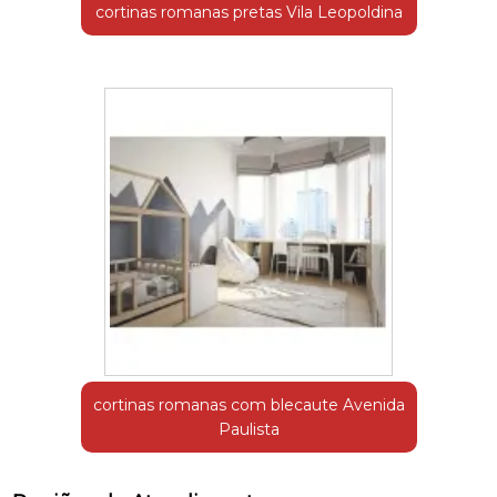
cortinas romanas pretas Vila Leopoldina
cortinas romanas com blecaute Avenida
Paulista