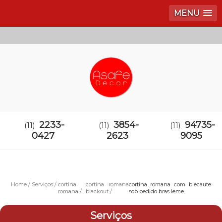
MENU
2233-
3854-
94735-
(11)
(11)
(11)
0427
2623
9095
Home
Serviços
cortina
cortina romana
cortina romana com blecaute
romana
blackout
sob pedido bras leme
Serviços