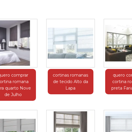
quero comprar
cortinas romanas
quero co
ortina romana
de tecido Alto da
cortina 
ra quarto Nove
Lapa
preta Far
de Julho