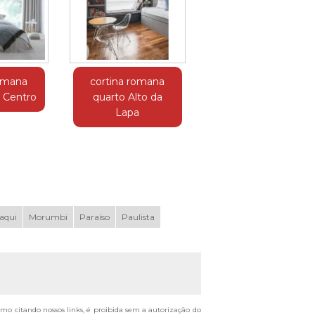
romana
cortina romana
o Centro
quarto Alto da
Lapa
aqui
Morumbi
Paraíso
Paulista
esmo citando nossos links, é proibida sem a autorização do