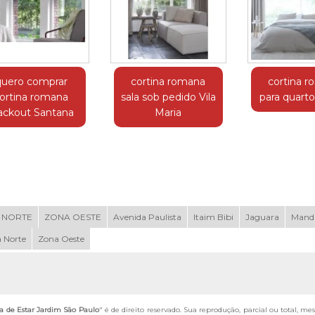
quero comprar
cortina romana
cortina 
ortina romana
sala sob pedido Vila
para quart
ackout Santana
Maria
 NORTE
ZONA OESTE
Avenida Paulista
Itaim Bibi
Jaguara
Mand
 Norte
Zona Oeste
a de Estar Jardim São Paulo
" é de direito reservado. Sua reprodução, parcial ou total, m