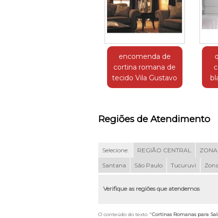
encomenda de
cortina romana de
c
tecido Vila Gustavo
bl
Regiões de Atendimento
Selecione:
REGIÃO CENTRAL
ZONA
Santana
São Paulo
Tucuruvi
Zona
Verifique as regiões que atendemos
O conteúdo do texto "
Cortinas Romanas para Sal