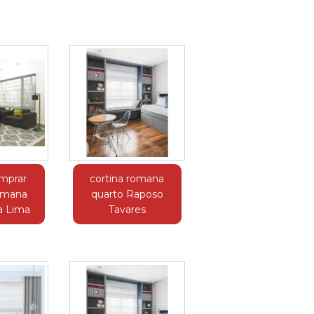
mprar
cortina romana
romana
quarto Raposo
ia Lima
Tavares