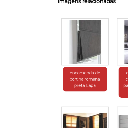
Imagens relacionadas
encomenda de
cortina romana
c
preta Lapa
pa