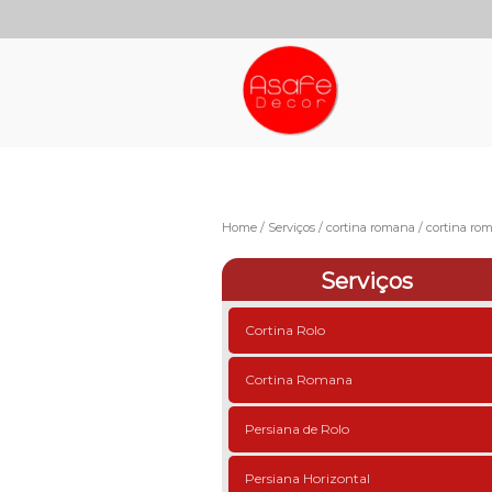
Home
Serviços
cortina romana
cortina ro
Serviços
Cortina Rolo
Cortina Romana
Persiana de Rolo
Persiana Horizontal