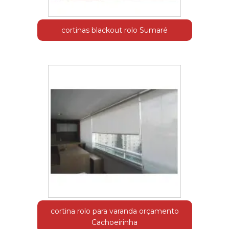
cortinas blackout rolo Sumaré
cortina rolo para varanda orçamento
Cachoeirinha