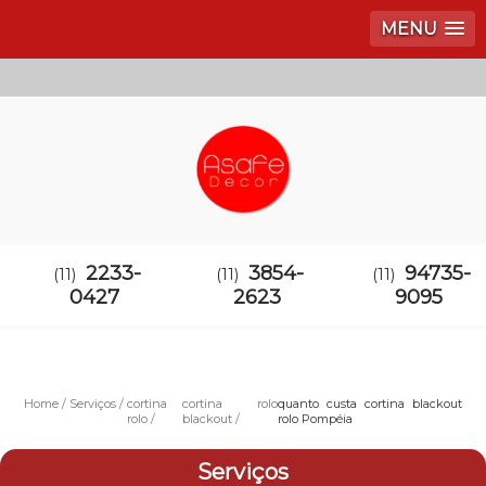
MENU
2233-
3854-
94735-
(11)
(11)
(11)
0427
2623
9095
Home
Serviços
cortina
cortina rolo
quanto custa cortina blackout
rolo
blackout
rolo Pompéia
Serviços