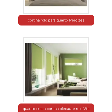
cortina rolo para quarto Perdizes
quanto custa cortina blecaute rolo Vila