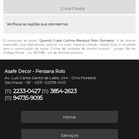
Zona Oeste
Verifique as regiões que atendemos
O conteúdo do texto "
Quanto Custa Cortina Blackout Rolo Pompéia
" é de direito
reservado. Sua reprodução, parcial ou total, mesmo citando nossos links, é proibida
sem a autorização do autor. Crime de violação de direito autoral – artigo 184 do
Código Penal –
Lei 9610/98 - Lei de direitos autorais
.
Asafe Decor - Persiana Rolo
Av. Luis Carlos Gentili de Laete, 244 - Orto Florestal
São Paulo - SP - CEP: 02378-000
2233-0427
3854-2623
(11)
(11)
94735-9095
(11)
Home
Serviços