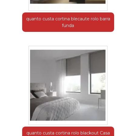
quanto custa cortina blecaute rolo barra
funda
quanto custa cortina rolo blackout Casa