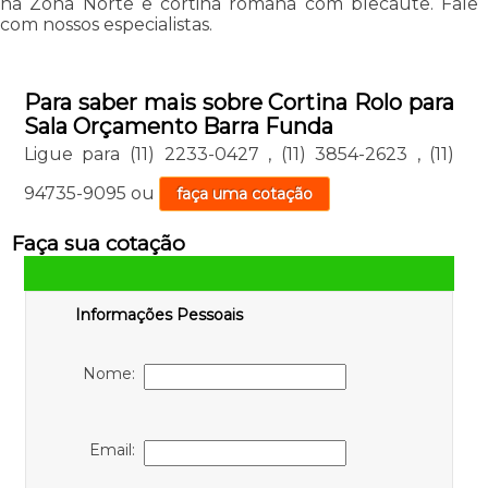
na Zona Norte e cortina romana com blecaute. Fale
com nossos especialistas.
Para saber mais sobre Cortina Rolo para
Sala Orçamento Barra Funda
Ligue para
(11) 2233-0427
,
(11) 3854-2623
,
(11)
94735-9095
ou
faça uma cotação
Faça sua cotação
Informações Pessoais
Nome:
Email: