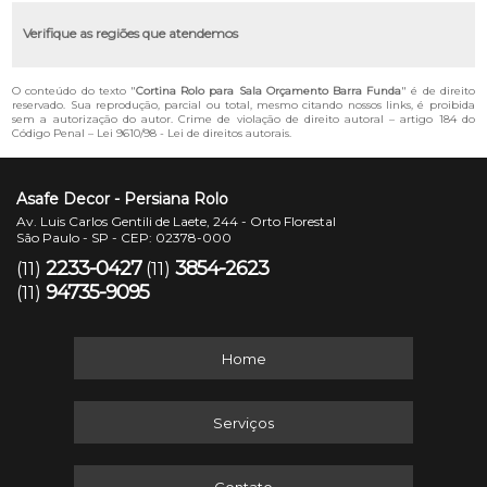
Verifique as regiões que atendemos
O conteúdo do texto "
Cortina Rolo para Sala Orçamento Barra Funda
" é de direito
reservado. Sua reprodução, parcial ou total, mesmo citando nossos links, é proibida
sem a autorização do autor. Crime de violação de direito autoral – artigo 184 do
Código Penal –
Lei 9610/98 - Lei de direitos autorais
.
Asafe Decor - Persiana Rolo
Av. Luis Carlos Gentili de Laete, 244 - Orto Florestal
São Paulo - SP - CEP: 02378-000
2233-0427
3854-2623
(11)
(11)
94735-9095
(11)
Home
Serviços
Contato