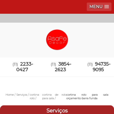
MENU
2233-
3854-
94735-
(11)
(11)
(11)
0427
2623
9095
Home
Serviços
cortina
cortina de rolo
cortina rolo para sala
rolo
para sala
orçamento barra funda
Serviços