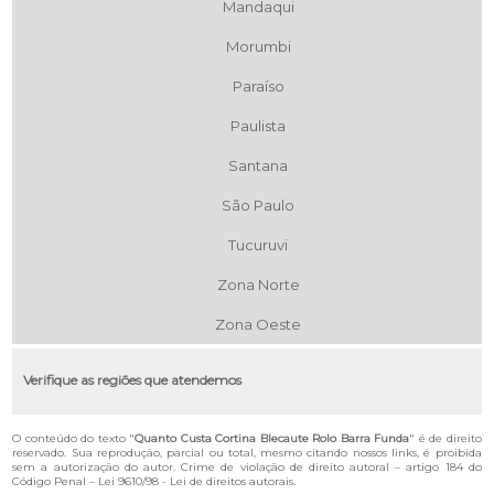
Mandaqui
Morumbi
Paraíso
Paulista
Santana
São Paulo
Tucuruvi
Zona Norte
Zona Oeste
Verifique as regiões que atendemos
O conteúdo do texto "
Quanto Custa Cortina Blecaute Rolo Barra Funda
" é de direito
reservado. Sua reprodução, parcial ou total, mesmo citando nossos links, é proibida
sem a autorização do autor. Crime de violação de direito autoral – artigo 184 do
Código Penal –
Lei 9610/98 - Lei de direitos autorais
.