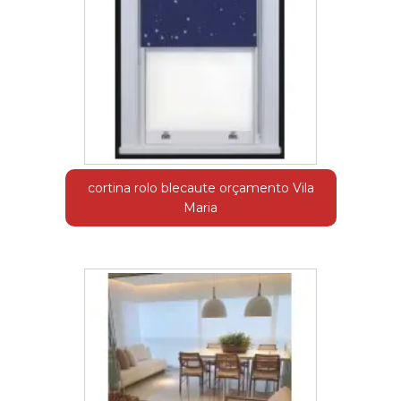
cortina rolo blecaute orçamento Vila
Maria