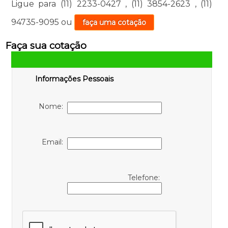
Ligue para
(11) 2233-0427
,
(11) 3854-2623
,
(11)
94735-9095
ou
faça uma cotação
Faça sua cotação
Informações Pessoais
Nome:
Email:
Telefone: